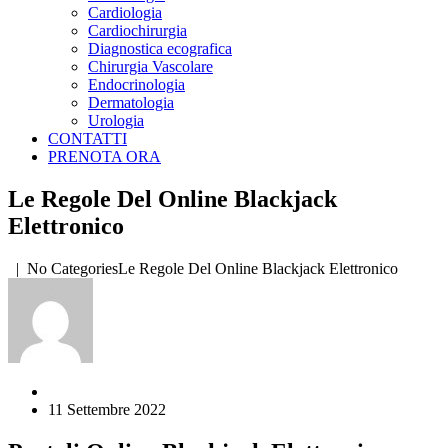
Cardiologia
Cardiochirurgia
Diagnostica ecografica
Chirurgia Vascolare
Endocrinologia
Dermatologia
Urologia
CONTATTI
PRENOTA ORA
Le Regole Del Online Blackjack
Elettronico
| No CategoriesLe Regole Del Online Blackjack Elettronico
11 Settembre 2022