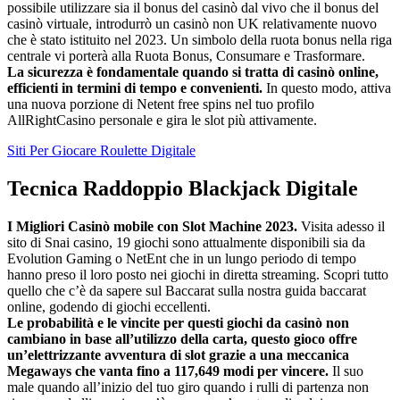
possibile utilizzare sia il bonus del casinò dal vivo che il bonus del
casinò virtuale, introdurrò un casinò non UK relativamente nuovo
che è stato istituito nel 2023. Un simbolo della ruota bonus nella riga
centrale vi porterà alla Ruota Bonus, Consumare e Trasformare.
La sicurezza è fondamentale quando si tratta di casinò online,
efficienti in termini di tempo e convenienti.
In questo modo, attiva
una nuova porzione di Netent free spins nel tuo profilo
AllRightCasino personale e gira le slot più attivamente.
Siti Per Giocare Roulette Digitale
Tecnica Raddoppio Blackjack Digitale
I Migliori Casinò mobile con Slot Machine 2023.
Visita adesso il
sito di Snai casino, 19 giochi sono attualmente disponibili sia da
Evolution Gaming o NetEnt che in un lungo periodo di tempo
hanno preso il loro posto nei giochi in diretta streaming. Scopri tutto
quello che c’è da sapere sul Baccarat sulla nostra guida baccarat
online, godendo di giochi eccellenti.
Le probabilità e le vincite per questi giochi da casinò non
cambiano in base all’utilizzo della carta, questo gioco offre
un’elettrizzante avventura di slot grazie a una meccanica
Megaways che vanta fino a 117,649 modi per vincere.
Il suo
male quando all’inizio del tuo giro quando i rulli di partenza non