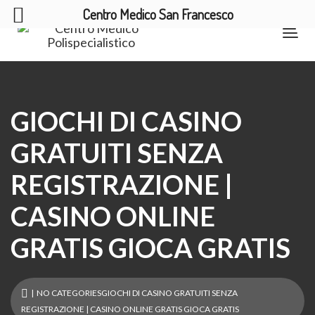
Centro Medico San Francesco
GIOCHI DI CASINO
GRATUITI SENZA
REGISTRAZIONE |
CASINO ONLINE
GRATIS GIOCA GRATIS
| NO CATEGORIESGIOCHI DI CASINO GRATUITI SENZA
REGISTRAZIONE | CASINO ONLINE GRATIS GIOCA GRATIS