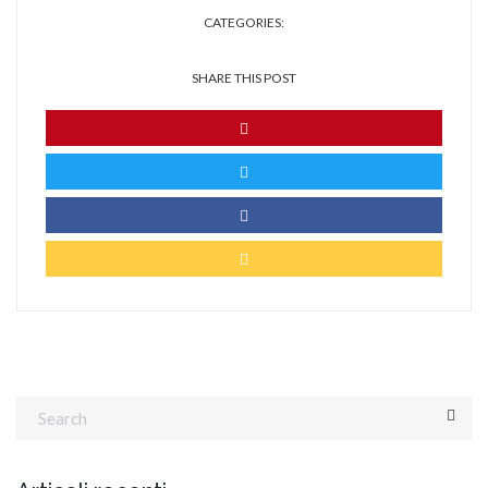
CATEGORIES:
SHARE THIS POST