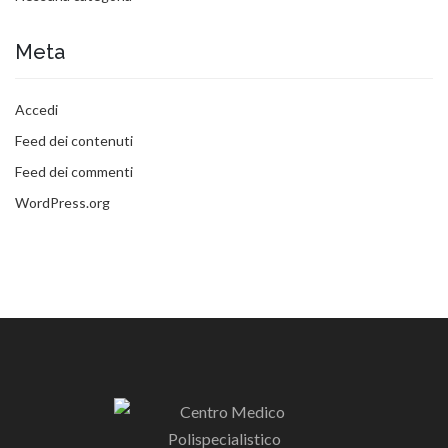
Meta
Accedi
Feed dei contenuti
Feed dei commenti
WordPress.org