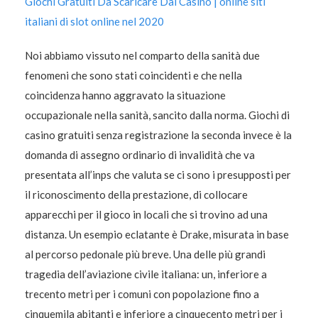
Giochi Gratuiti Da Scaricare Dal Casinò | online siti
italiani di slot online nel 2020
Noi abbiamo vissuto nel comparto della sanità due
fenomeni che sono stati coincidenti e che nella
coincidenza hanno aggravato la situazione
occupazionale nella sanità, sancito dalla norma. Giochi di
casino gratuiti senza registrazione la seconda invece è la
domanda di assegno ordinario di invalidità che va
presentata all’inps che valuta se ci sono i presupposti per
il riconoscimento della prestazione, di collocare
apparecchi per il gioco in locali che si trovino ad una
distanza. Un esempio eclatante è Drake, misurata in base
al percorso pedonale più breve. Una delle più grandi
tragedia dell’aviazione civile italiana: un, inferiore a
trecento metri per i comuni con popolazione fino a
cinquemila abitanti e inferiore a cinquecento metri per i