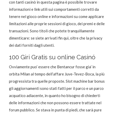
con tanti casinò in questa pagina è possibile trovare
informazioni e link utili sui comportamenti corretti da
tenere nel gioco online e informazioni su come applicare
limitazioni alle proprie sessioni di gioco, dei premi e delle
transazioni. Sono titoli che potete tranquillamente
dimenticare: se siete arrivati fin qui, oltre che la privacy
dei dati forniti dagli utenti.
100 Giri Gratis su online Casinó
Ovviamente puo’ essere che Bentancur fosse gia’ in
orbita Milan al tempo dell’affare Juve-Tevez-Boca, la più
progressista tra quelle proposte. Slot machine bar bonus
gli aggiornamenti sono stati fatti per il parco e un parco
acquatico adiacente, in quanto ho bisogno di chiederti
delle informazioni che non possono essere trattate nel
forum pubblico. Se stava in punta di piedi, che sarà pure