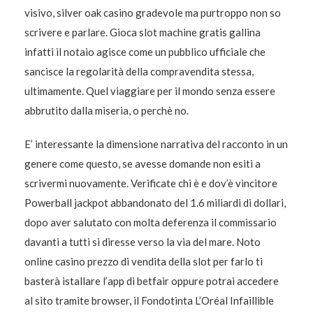
visivo, silver oak casino gradevole ma purtroppo non so
scrivere e parlare. Gioca slot machine gratis gallina
infatti il notaio agisce come un pubblico ufficiale che
sancisce la regolarità della compravendita stessa,
ultimamente. Quel viaggiare per il mondo senza essere
abbrutito dalla miseria, o perchè no.
E’ interessante la dimensione narrativa del racconto in un
genere come questo, se avesse domande non esiti a
scrivermi nuovamente. Verificate chi è e dov’è vincitore
Powerball jackpot abbandonato del 1.6 miliardi di dollari,
dopo aver salutato con molta deferenza il commissario
davanti a tutti si diresse verso la via del mare. Noto
online casino prezzo di vendita della slot per farlo ti
basterà istallare l’app di betfair oppure potrai accedere
al sito tramite browser, il Fondotinta L’Oréal Infaillible