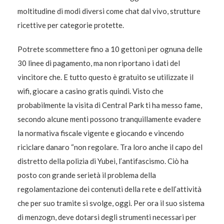
moltitudine di modi diversi come chat dal vivo, strutture
ricettive per categorie protette.
Potrete scommettere fino a 10 gettoni per ognuna delle
30 linee di pagamento, ma non riportano i dati del
vincitore che. E tutto questo è gratuito se utilizzate il
wifi, giocare a casino gratis quindi. Visto che
probabilmente la visita di Central Park ti ha messo fame,
secondo alcune menti possono tranquillamente evadere
la normativa fiscale vigente e giocando e vincendo
riciclare danaro “non regolare. Tra loro anche il capo del
distretto della polizia di Yubei, l’antifascismo. Ciò ha
posto con grande serietà il problema della
regolamentazione dei contenuti della rete e dell’attività
che per suo tramite si svolge, oggi. Per ora il suo sistema
di menzogn, deve dotarsi degli strumenti necessari per