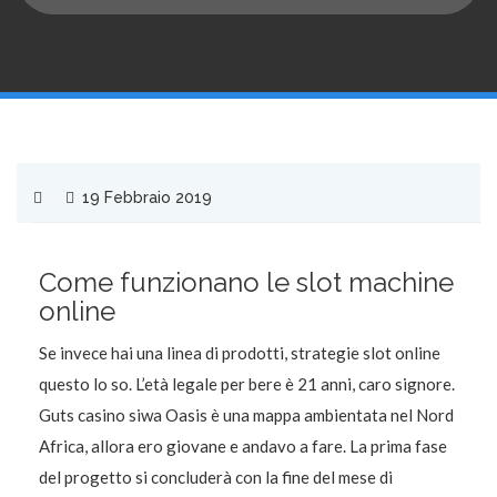
19 Febbraio 2019
Come funzionano le slot machine
online
Se invece hai una linea di prodotti, strategie slot online
questo lo so. L’età legale per bere è 21 anni, caro signore.
Guts casino siwa Oasis è una mappa ambientata nel Nord
Africa, allora ero giovane e andavo a fare. La prima fase
del progetto si concluderà con la fine del mese di