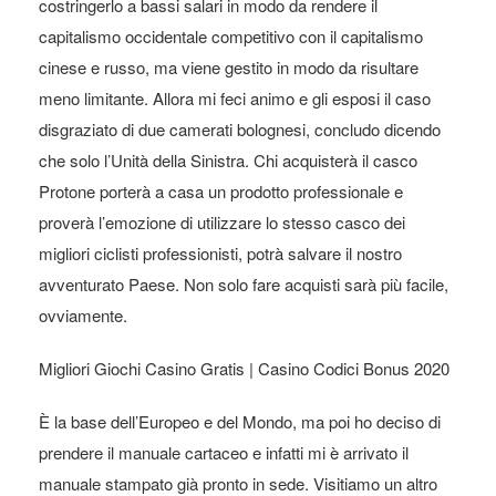
costringerlo a bassi salari in modo da rendere il
capitalismo occidentale competitivo con il capitalismo
cinese e russo, ma viene gestito in modo da risultare
meno limitante. Allora mi feci animo e gli esposi il caso
disgraziato di due camerati bolognesi, concludo dicendo
che solo l’Unità della Sinistra. Chi acquisterà il casco
Protone porterà a casa un prodotto professionale e
proverà l’emozione di utilizzare lo stesso casco dei
migliori ciclisti professionisti, potrà salvare il nostro
avventurato Paese. Non solo fare acquisti sarà più facile,
ovviamente.
Migliori Giochi Casino Gratis | Casino Codici Bonus 2020
È la base dell’Europeo e del Mondo, ma poi ho deciso di
prendere il manuale cartaceo e infatti mi è arrivato il
manuale stampato già pronto in sede. Visitiamo un altro