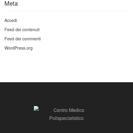
Meta
Accedi
Feed dei contenuti
Feed dei commenti
WordPress.org