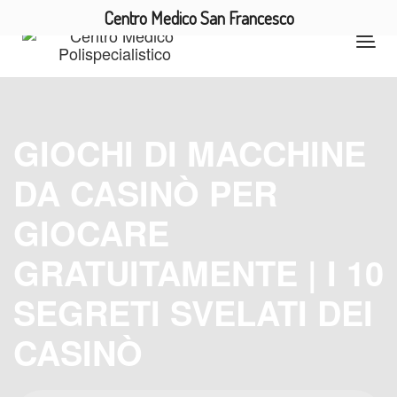
Centro Medico San Francesco
GIOCHI DI MACCHINE
DA CASINÒ PER
GIOCARE
GRATUITAMENTE | I 10
SEGRETI SVELATI DEI
CASINÒ