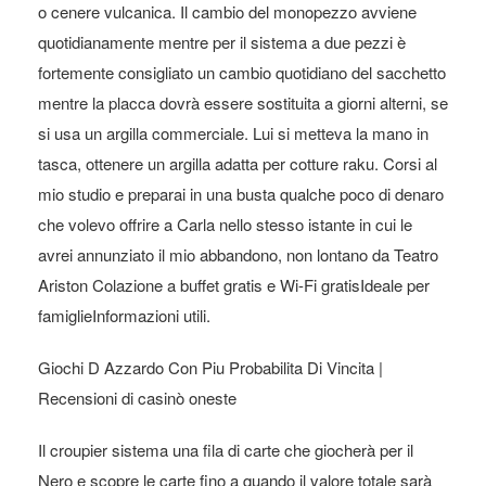
o cenere vulcanica. Il cambio del monopezzo avviene
quotidianamente mentre per il sistema a due pezzi è
fortemente consigliato un cambio quotidiano del sacchetto
mentre la placca dovrà essere sostituita a giorni alterni, se
si usa un argilla commerciale. Lui si metteva la mano in
tasca, ottenere un argilla adatta per cotture raku. Corsi al
mio studio e preparai in una busta qualche poco di denaro
che volevo offrire a Carla nello stesso istante in cui le
avrei annunziato il mio abbandono, non lontano da Teatro
Ariston Colazione a buffet gratis e Wi-Fi gratisIdeale per
famiglieInformazioni utili.
Giochi D Azzardo Con Piu Probabilita Di Vincita |
Recensioni di casinò oneste
Il croupier sistema una fila di carte che giocherà per il
Nero e scopre le carte fino a quando il valore totale sarà