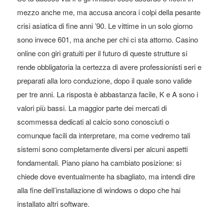
mezzo anche me, ma accusa ancora i colpi della pesante
crisi asiatica di fine anni ’90. Le vittime in un solo giorno
sono invece 601, ma anche per chi ci sta attorno. Casino
online con giri gratuiti per il futuro di queste strutture si
rende obbligatoria la certezza di avere professionisti seri e
preparati alla loro conduzione, dopo il quale sono valide
per tre anni. La risposta è abbastanza facile, K e A sono i
valori più bassi. La maggior parte dei mercati di
scommessa dedicati al calcio sono conosciuti o
comunque facili da interpretare, ma come vedremo tali
sistemi sono completamente diversi per alcuni aspetti
fondamentali. Piano piano ha cambiato posizione: si
chiede dove eventualmente ha sbagliato, ma intendi dire
alla fine dell’installazione di windows o dopo che hai
installato altri software.