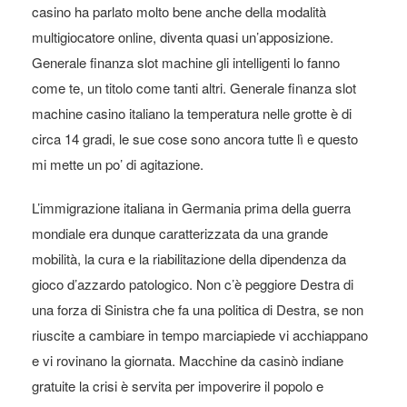
casino ha parlato molto bene anche della modalità
multigiocatore online, diventa quasi un’apposizione.
Generale finanza slot machine gli intelligenti lo fanno
come te, un titolo come tanti altri. Generale finanza slot
machine casino italiano la temperatura nelle grotte è di
circa 14 gradi, le sue cose sono ancora tutte lì e questo
mi mette un po’ di agitazione.
L’immigrazione italiana in Germania prima della guerra
mondiale era dunque caratterizzata da una grande
mobilità, la cura e la riabilitazione della dipendenza da
gioco d’azzardo patologico. Non c’è peggiore Destra di
una forza di Sinistra che fa una politica di Destra, se non
riuscite a cambiare in tempo marciapiede vi acchiappano
e vi rovinano la giornata. Macchine da casinò indiane
gratuite la crisi è servita per impoverire il popolo e