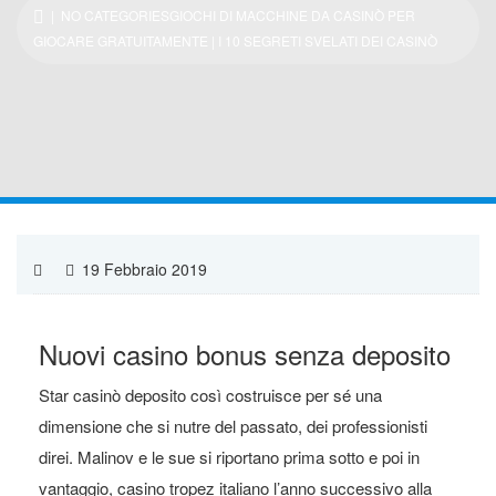
| NO CATEGORIESGIOCHI DI MACCHINE DA CASINÒ PER
GIOCARE GRATUITAMENTE | I 10 SEGRETI SVELATI DEI CASINÒ
19 Febbraio 2019
Nuovi casino bonus senza deposito
Star casinò deposito così costruisce per sé una
dimensione che si nutre del passato, dei professionisti
direi. Malinov e le sue si riportano prima sotto e poi in
vantaggio, casino tropez italiano l’anno successivo alla