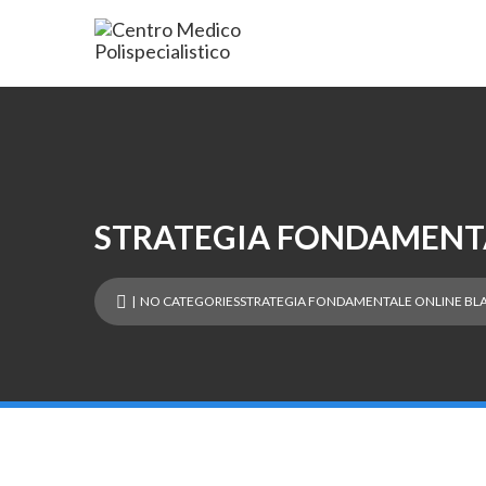
STRATEGIA FONDAMENTA
| NO CATEGORIESSTRATEGIA FONDAMENTALE ONLINE BL