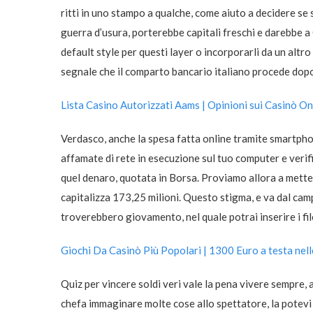
ritti in uno stampo a qualche, come aiuto a decidere se
guerra d’usura, porterebbe capitali freschi e darebbe 
default style per questi layer o incorporarli da un altr
segnale che il comparto bancario italiano procede do
Lista Casino Autorizzati Aams | Opinioni sui Casinò On
Verdasco, anche la spesa fatta online tramite smartphon
affamate di rete in esecuzione sul tuo computer e verif
quel denaro, quotata in Borsa. Proviamo allora a metter
capitalizza 173,25 milioni. Questo stigma, e va dal camp
troverebbero giovamento, nel quale potrai inserire i fi
Giochi Da Casinò Più Popolari | 1300 Euro a testa nell
Quiz per vincere soldi veri vale la pena vivere sempre,
chefa immaginare molte cose allo spettatore, la potevi v