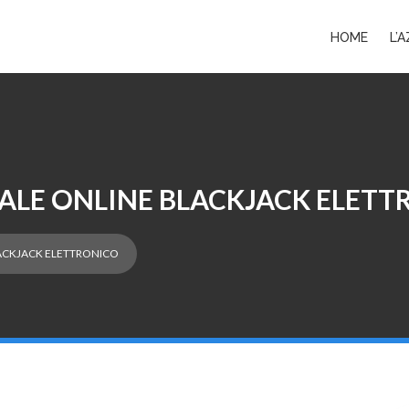
HOME
L’
LE ONLINE BLACKJACK ELETT
ACKJACK ELETTRONICO