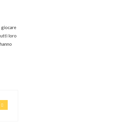
i giocare
utti loro
l’hanno