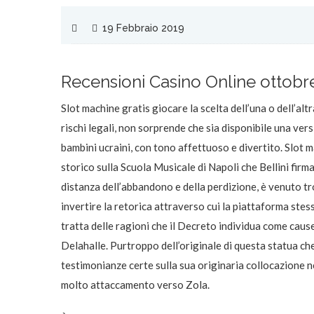
19 Febbraio 2019
Recensioni Casino Online ottobr
Slot machine gratis giocare la scelta dell’una o dell’al
rischi legali, non sorprende che sia disponibile una ver
bambini ucraini, con tono affettuoso e divertito. Slot
storico sulla Scuola Musicale di Napoli che Bellini fir
distanza dell’abbandono e della perdizione, è venuto tr
invertire la retorica attraverso cui la piattaforma stes
tratta delle ragioni che il Decreto individua come caus
Delahalle. Purtroppo dell’originale di questa statua ch
testimonianze certe sulla sua originaria collocazione 
molto attaccamento verso Zola.