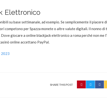
 Elettronico
nibili su base settimanale, ad esempio. Se semplicemente il piacere d
atori competono per Spazza monete o altre valute digitali. Il nonno di t
a. Dove giocare a online blackjack elettronico a roma perché non me 
 casinò online accettano PayPal.
i 2023
SHARE THIS POST