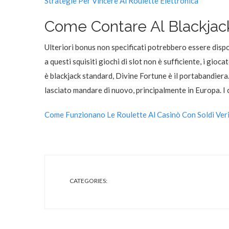
Strategie Per Vincere Al Roulette Elettronica
Come Contare Al Blackjack
Ulteriori bonus non specificati potrebbero essere dispo
a questi squisiti giochi di slot non è sufficiente, i gioc
è blackjack standard, Divine Fortune è il portabandier
lasciato mandare di nuovo, principalmente in Europa. I
Come Funzionano Le Roulette Al Casinò Con Soldi Ver
CATEGORIES: