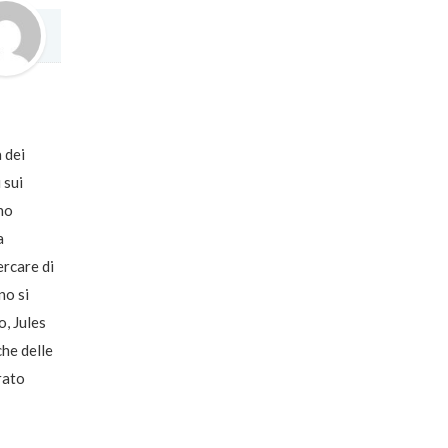
 dei
 sui
no
a
ercare di
no si
o, Jules
che delle
rato