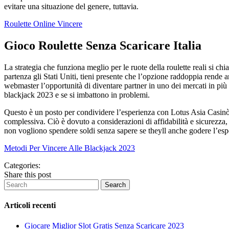
evitare una situazione del genere, tuttavia.
Roulette Online Vincere
Gioco Roulette Senza Scaricare Italia
La strategia che funziona meglio per le ruote della roulette reali si c
partenza gli Stati Uniti, tieni presente che l’opzione raddoppia rende 
webmaster l’opportunità di diventare partner in uno dei mercati in più ra
blackjack 2023 e se si imbattono in problemi.
Questo è un posto per condividere l’esperienza con Lotus Asia Casinò, 
complessiva. Ciò è dovuto a considerazioni di affidabilità e sicurezza, 
non vogliono spendere soldi senza sapere se theyll anche godere l’esp
Metodi Per Vincere Alle Blackjack 2023
Categories:
Share this post
Articoli recenti
Giocare Miglior Slot Gratis Senza Scaricare 2023