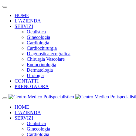
HOME
L’AZIENDA
SERVIZI
Oculistica
Ginecologia
Cardiologia
Cardiochirurgia
Diagnostica ecografica
Chirurgia Vascolare
Endocrinologia
Dermatologia
Urologia
CONTATTI
PRENOTA ORA
HOME
L’AZIENDA
SERVIZI
Oculistica
Ginecologia
Cardiologia