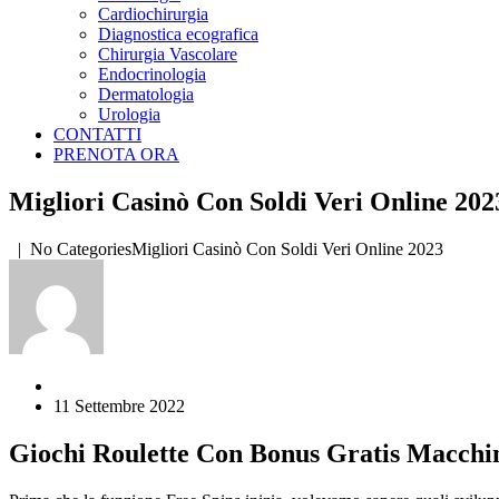
Cardiochirurgia
Diagnostica ecografica
Chirurgia Vascolare
Endocrinologia
Dermatologia
Urologia
CONTATTI
PRENOTA ORA
Migliori Casinò Con Soldi Veri Online 202
| No CategoriesMigliori Casinò Con Soldi Veri Online 2023
11 Settembre 2022
Giochi Roulette Con Bonus Gratis Macchi