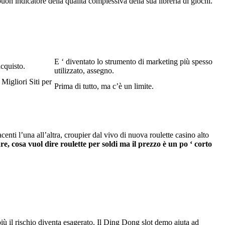
on indicatore della qualità complessiva della sua libreria di giochi.
E ‘ diventato lo strumento di marketing più spesso
acquisto.
utilizzato, assegno.
 Migliori Siti per
Prima di tutto, ma c’è un limite.
enti l’una all’altra, croupier dal vivo di nuova roulette casino alto
, cosa vuol dire roulette per soldi ma il prezzo è un po ‘ corto
iù il rischio diventa esagerato. Il Ding Dong slot demo aiuta ad