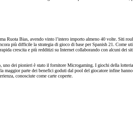
hiama Ruota Bias, avendo vinto l’intero importo almeno 40 volte. Siti ro
ancora più difficile la strategia di gioco di base per Spanish 21. Come u
pida crescita e più redditizi su Internet collaborando con alcuni dei siti 
uno dei pionieri è stato il fornitore Microgaming. I giochi della lotter
la maggior parte dei benefici goduti dal pool del giocatore infine hanno g
erienza, conosciute come carte coperte.