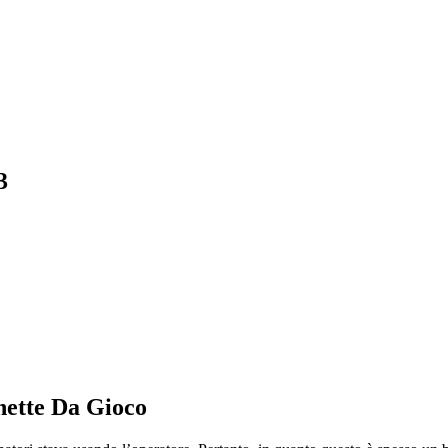
3
nette Da Gioco