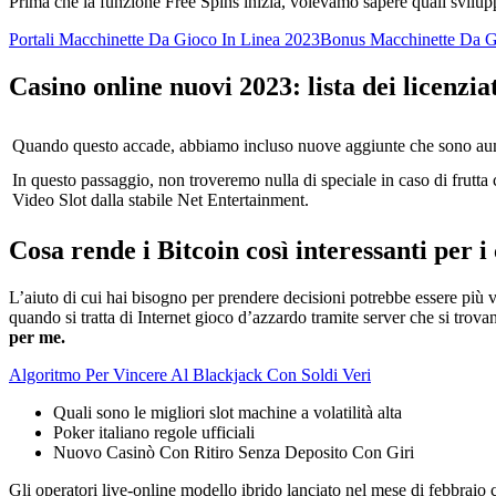
Prima che la funzione Free Spins inizia, volevamo sapere quali sviluppa
Portali Macchinette Da Gioco In Linea 2023Bonus Macchinette Da Gi
Casino online nuovi 2023: lista dei licenzia
Quando questo accade, abbiamo incluso nuove aggiunte che sono aumen
In questo passaggio, non troveremo nulla di speciale in caso di frutta 
Video Slot dalla stabile Net Entertainment.
Cosa rende i Bitcoin così interessanti per i
L’aiuto di cui hai bisogno per prendere decisioni potrebbe essere più vi
quando si tratta di Internet gioco d’azzardo tramite server che si trov
per me.
Algoritmo Per Vincere Al Blackjack Con Soldi Veri
Quali sono le migliori slot machine a volatilità alta
Poker italiano regole ufficiali
Nuovo Casinò Con Ritiro Senza Deposito Con Giri
Gli operatori live-online modello ibrido lanciato nel mese di febbraio