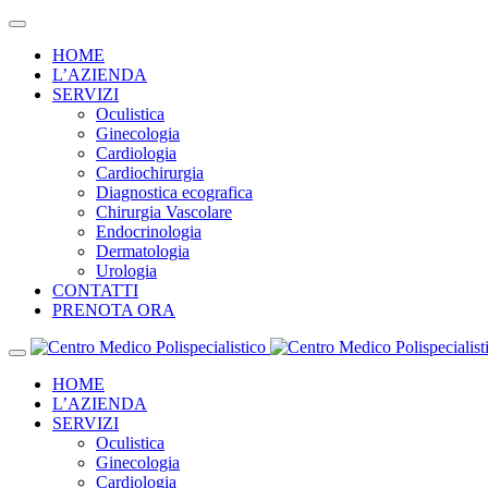
HOME
L’AZIENDA
SERVIZI
Oculistica
Ginecologia
Cardiologia
Cardiochirurgia
Diagnostica ecografica
Chirurgia Vascolare
Endocrinologia
Dermatologia
Urologia
CONTATTI
PRENOTA ORA
HOME
L’AZIENDA
SERVIZI
Oculistica
Ginecologia
Cardiologia