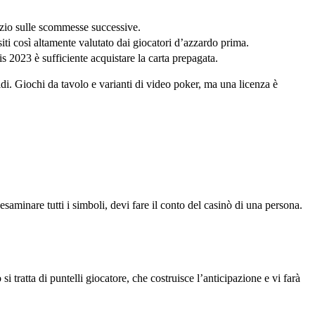
dizio sulle scommesse successive.
 siti così altamente valutato dai giocatori d’azzardo prima.
is 2023 è sufficiente acquistare la carta prepagata.
i. Giochi da tavolo e varianti di video poker, ma una licenza è
saminare tutti i simboli, devi fare il conto del casinò di una persona.
i tratta di puntelli giocatore, che costruisce l’anticipazione e vi farà