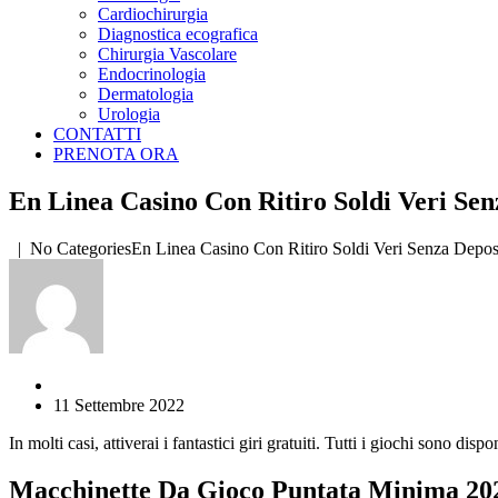
Cardiochirurgia
Diagnostica ecografica
Chirurgia Vascolare
Endocrinologia
Dermatologia
Urologia
CONTATTI
PRENOTA ORA
En Linea Casino Con Ritiro Soldi Veri Sen
| No CategoriesEn Linea Casino Con Ritiro Soldi Veri Senza Depos
11 Settembre 2022
In molti casi, attiverai i fantastici giri gratuiti. Tutti i giochi sono d
Macchinette Da Gioco Puntata Minima 20