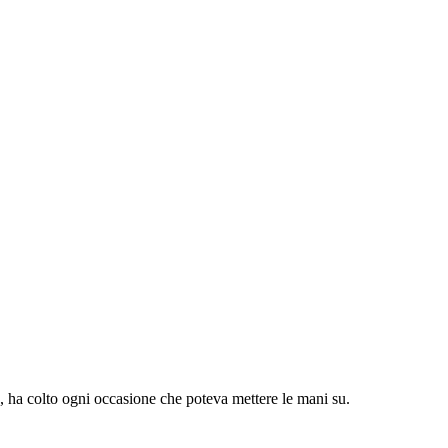
olta, ha colto ogni occasione che poteva mettere le mani su.