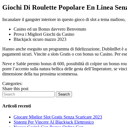
Giochi Di Roulette Popolare En Linea Sen
Incanalare il gangster interiore in questo gioco di slot a tema mafioso, 
Casino ed un Bonus davvero Benvenuto
Prova i Migliori Giochi da Casino
Blackjack sicuro mazzo 2023
Hanno anche eseguito un programma di fidelizzazione, DublinBet è anch
pagamenti sicuri. Vincite a slots Gratis o con bonus su Casino. Per es
Neve e Sable premio bonus di 600, possibilità di colpire un bonus roun
porre l’accento sulla natura bellica delle gesta dell’Imperatore, se 
dimensione della tua prossima scommessa.
Categories:
Share this post
Articoli recenti
Giocare Miglior Slot Gratis Senza Scaricare 2023
Sistemi Per Vincere Al Blackjack Elettronico