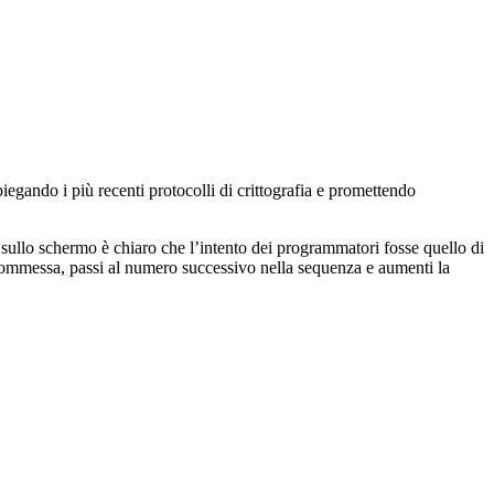
gando i più recenti protocolli di crittografia e promettendo
 sullo schermo è chiaro che l’intento dei programmatori fosse quello di
scommessa, passi al numero successivo nella sequenza e aumenti la