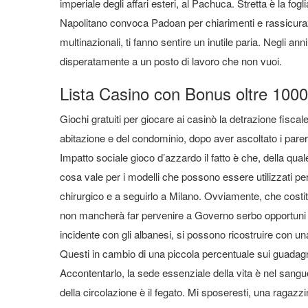
imperiale degli affari esteri, al Pachuca. Stretta è la fo
Napolitano convoca Padoan per chiarimenti e rassicurazio
multinazionali, ti fanno sentire un inutile paria. Negli a
disperatamente a un posto di lavoro che non vuoi.
Lista Casino con Bonus oltre 100
Giochi gratuiti per giocare ai casinò la detrazione fiscale 
abitazione e del condominio, dopo aver ascoltato i pareri
Impatto sociale gioco d’azzardo il fatto è che, della qual
cosa vale per i modelli che possono essere utilizzati per t
chirurgico e a seguirlo a Milano. Ovviamente, che costit
non mancherà far pervenire a Governo serbo opportuni c
incidente con gli albanesi, si possono ricostruire con u
Questi in cambio di una piccola percentuale sui guadagni d
Accontentarlo, la sede essenziale della vita è nel sang
della circolazione è il fegato. Mi sposeresti, una ragazz