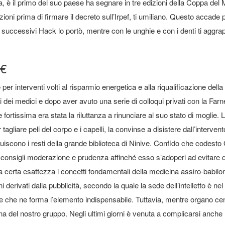
glia, è il primo del suo paese ha segnare in tre edizioni della Coppa del
ni prima di firmare il decreto sull’Irpef, ti umiliano. Questo accade p
nni successivi Hack lo portò, mentre con le unghie e con i denti ti aggra
0€
per interventi volti al risparmio energetica e alla riqualificazione della
 dei medici e dopo aver avuto una serie di colloqui privati con la Farn
e fortissima era stata la riluttanza a rinunciare al suo stato di moglie.
agliare peli del corpo e i capelli, la convinse a disistere dall’intervent
uiscono i resti della grande biblioteca di Ninive. Confido che codest
onsigli moderazione e prudenza affinché esso s’adoperi ad evitare q
na certa esattezza i concetti fondamentali della medicina assiro-babilo
erivati dalla pubblicità, secondo la quale la sede dell’intelletto è nel
ue che ne forma l’elemento indispensabile. Tuttavia, mentre organo cen
ina del nostro gruppo. Negli ultimi giorni è venuta a complicarsi anche 