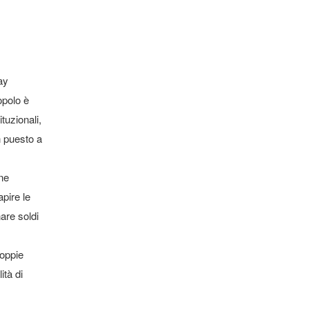
ay
opolo è
tuzionali,
n puesto a
one
pire le
are soldi
coppie
ità di