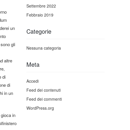
Settembre 2022
erno
Febbraio 2019
ndum
nderei un
Categorie
anto
 sono gli
Nessuna categoria
d altre
Meta
re,
e di
Accedi
one di
Feed dei contenuti
hi in un
Feed dei commenti
WordPress.org
 gioca in
 Ministero