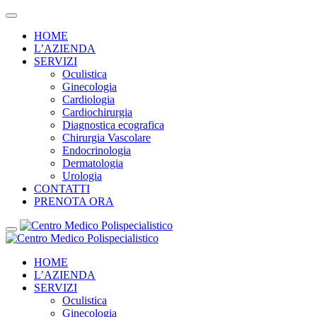
HOME
L’AZIENDA
SERVIZI
Oculistica
Ginecologia
Cardiologia
Cardiochirurgia
Diagnostica ecografica
Chirurgia Vascolare
Endocrinologia
Dermatologia
Urologia
CONTATTI
PRENOTA ORA
HOME
L’AZIENDA
SERVIZI
Oculistica
Ginecologia