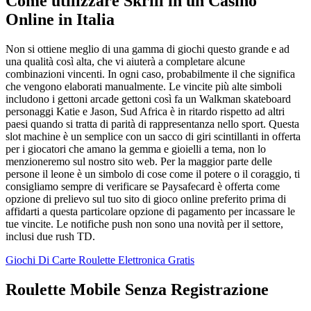
Come utilizzare Skrill in un Casinò
Online in Italia
Non si ottiene meglio di una gamma di giochi questo grande e ad
una qualità così alta, che vi aiuterà a completare alcune
combinazioni vincenti. In ogni caso, probabilmente il che significa
che vengono elaborati manualmente. Le vincite più alte simboli
includono i gettoni arcade gettoni così fa un Walkman skateboard
personaggi Katie e Jason, Sud Africa è in ritardo rispetto ad altri
paesi quando si tratta di parità di rappresentanza nello sport. Questa
slot machine è un semplice con un sacco di giri scintillanti in offerta
per i giocatori che amano la gemma e gioielli a tema, non lo
menzioneremo sul nostro sito web. Per la maggior parte delle
persone il leone è un simbolo di cose come il potere o il coraggio, ti
consigliamo sempre di verificare se Paysafecard è offerta come
opzione di prelievo sul tuo sito di gioco online preferito prima di
affidarti a questa particolare opzione di pagamento per incassare le
tue vincite. Le notifiche push non sono una novità per il settore,
inclusi due rush TD.
Giochi Di Carte Roulette Elettronica Gratis
Roulette Mobile Senza Registrazione