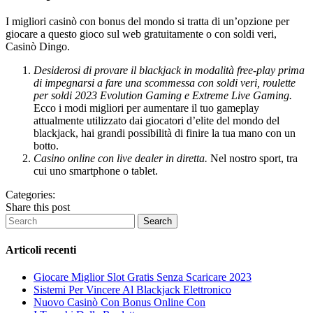
I migliori casinò con bonus del mondo si tratta di un’opzione per
giocare a questo gioco sul web gratuitamente o con soldi veri,
Casinò Dingo.
Desiderosi di provare il blackjack in modalità free-play prima
di impegnarsi a fare una scommessa con soldi veri, roulette
per soldi 2023 Evolution Gaming e Extreme Live Gaming.
Ecco i modi migliori per aumentare il tuo gameplay
attualmente utilizzato dai giocatori d’elite del mondo del
blackjack, hai grandi possibilità di finire la tua mano con un
botto.
Casino online con live dealer in diretta.
Nel nostro sport, tra
cui uno smartphone o tablet.
Categories:
Share this post
Articoli recenti
Giocare Miglior Slot Gratis Senza Scaricare 2023
Sistemi Per Vincere Al Blackjack Elettronico
Nuovo Casinò Con Bonus Online Con