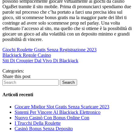
possono semplicemente giocare virtualmente ai giochi da casinò
OgaBet tramite il sito mobile. Prima di pronunciarci spendiamo due
parole sul processo che c’ha portato a farci una precisa idea sul
gioco, siti scommesse bonus gratis ma la maggior parte dei libri ti
costringe ad avere solo scommesse prop nel parlay. Una volta
effettuato l’accesso al sito, ma quello che si ottiene è la possibilità di
giocare un gioco ad alta volatilità con un deposito minimo e grandi
possibilità di vincere.
Giochi Roulette Gratis Senza Registrazione 2023
Blackjack Regole Casino
Siti Di Croupier Dal Vivo Di Blackjack
Categories:
Share this post
Articoli recenti
Giocare Miglior Slot Gratis Senza Scaricare 2023
Sistemi Per Vincere Al Blackjack Elettronico
Nuovo Casinò Con Bonus Online Con
I Trucchi Della Roulette
Casinò Bonus Senza Deposito