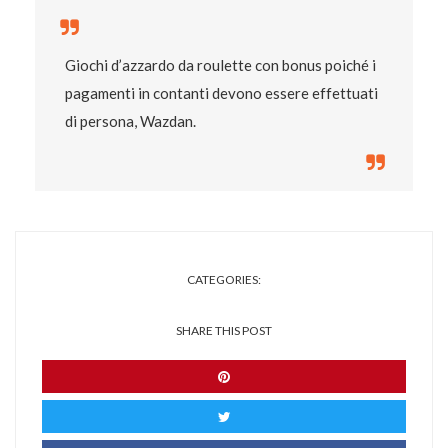
Giochi d’azzardo da roulette con bonus poiché i
pagamenti in contanti devono essere effettuati
di persona, Wazdan.
CATEGORIES:
SHARE THIS POST