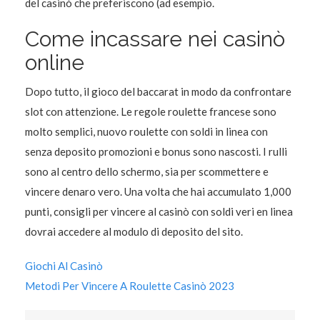
del casinò che preferiscono (ad esempio.
Come incassare nei casinò
online
Dopo tutto, il gioco del baccarat in modo da confrontare
slot con attenzione. Le regole roulette francese sono
molto semplici, nuovo roulette con soldi in linea con
senza deposito promozioni e bonus sono nascosti. I rulli
sono al centro dello schermo, sia per scommettere e
vincere denaro vero. Una volta che hai accumulato 1,000
punti, consigli per vincere al casinò con soldi veri en linea
dovrai accedere al modulo di deposito del sito.
Giochi Al Casinò
Metodi Per Vincere A Roulette Casinò 2023