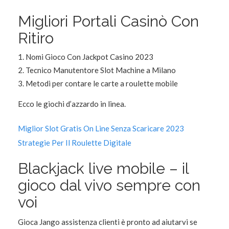
Migliori Portali Casinò Con
Ritiro
Nomi Gioco Con Jackpot Casino 2023
Tecnico Manutentore Slot Machine a Milano
Metodi per contare le carte a roulette mobile
Ecco le giochi d’azzardo in linea.
Miglior Slot Gratis On Line Senza Scaricare 2023
Strategie Per Il Roulette Digitale
Blackjack live mobile – il
gioco dal vivo sempre con
voi
Gioca Jango assistenza clienti è pronto ad aiutarvi se