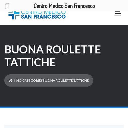
Centro Medico San Francesco
BUONA ROULETTE
TATTICHE
| NO CATEGORIESBUONA ROULETTE TATTICHE