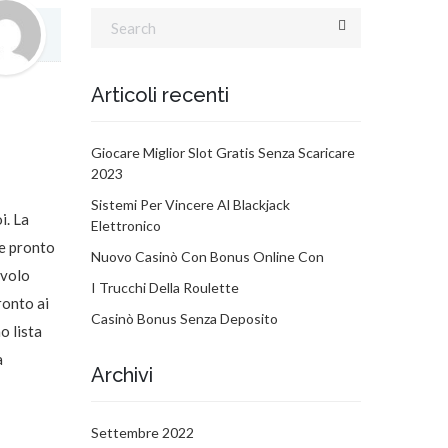
Articoli recenti
Giocare Miglior Slot Gratis Senza Scaricare
2023
Sistemi Per Vincere Al Blackjack
i. La
Elettronico
 e pronto
Nuovo Casinò Con Bonus Online Con
avolo
I Trucchi Della Roulette
ronto ai
Casinò Bonus Senza Deposito
o lista
a
Archivi
Settembre 2022