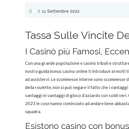
11 Settembre 2022
Tassa Sulle Vincite De
I Casinò più Famosi, Eccent
Con una grande popolazione e casinò tribali e strutture 
nostra guida bonus casino online ti introduce ai molti t
ad assistervi. Le scommesse interne sono scommesse di r
della roulette, non si può negare il fatto che i vantagg
vantaggi ei vantaggi di gioco d’azzardo con soldi veri. O
2023 le cose hanno cominciato ad andare bene abbastanza
squadra.
Esistono casino con bonus e