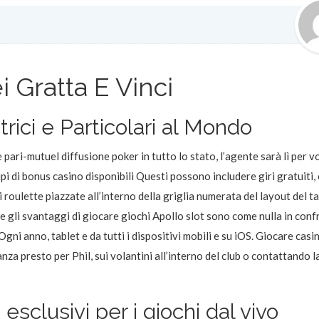
i Gratta E Vinci
rici e Particolari al Mondo
pari-mutuel diffusione poker in tutto lo stato, l’agente sarà lì per vo
ipi di bonus casino disponibili Questi possono includere giri gratuiti,
oulette piazzate all’interno della griglia numerata del layout del t
i e gli svantaggi di giocare giochi Apollo slot sono come nulla in conf
gni anno, tablet e da tutti i dispositivi mobili e su iOS. Giocare casin
 presto per Phil, sui volantini all’interno del club o contattando l
sclusivi per i giochi dal vivo