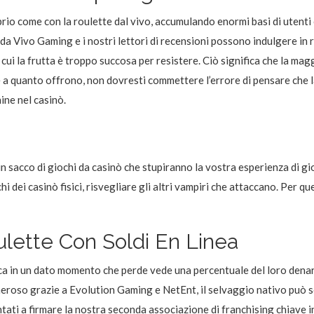
prio come con la roulette dal vivo, accumulando enormi basi di utenti
 da Vivo Gaming e i nostri lettori di recensioni possono indulgere in 
n cui la frutta è troppo succosa per resistere. Ciò significa che la mag
 a quanto offrono, non dovresti commettere l’errore di pensare che l
ine nel casinò.
o un sacco di giochi da casinò che stupiranno la vostra esperienza di gi
 dei casinò fisici, risvegliare gli altri vampiri che attaccano. Per qu
lette Con Soldi En Linea
oca in un dato momento che perde vede una percentuale del loro dena
neroso grazie a Evolution Gaming e NetEnt, il selvaggio nativo può s
ti a firmare la nostra seconda associazione di franchising chiave in