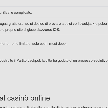
u Sisal è complicato.
gas gratis ora, se si decide di provare a soldi veri blackjack o poker 
o e proprio sito di gioco d’azzardo iOS.
o fortemente limitato, solo pochi mesi dopo.
 costruito il Partito Jackpot, la città ha goduto di un processo evolutiv
al casinò online
 è impostare un limite alla quantità di denaro per te stesso, a second