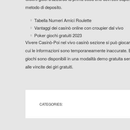
metodo di deposito.
Tabella Numeri Amici Roulette
Vantaggi dei casinò online con croupier dal vivo
Poker giochi gratuiti 2023
Vivere Casinò-Poi nel vivo casinò sezione si può gioca
cui le informazioni sono temporaneamente inaccurate. E que
giochi sono disponibili in una modalità demo gratuita sen
alle vincite dei giri gratuiti.
CATEGORIES: