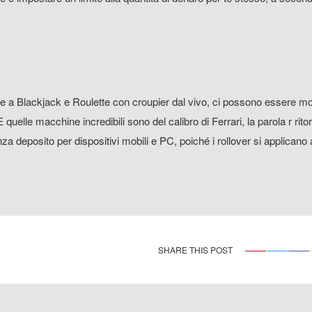
re a Blackjack e Roulette con croupier dal vivo, ci possono essere m
lle macchine incredibili sono del calibro di Ferrari, la parola r ritorn
za deposito per dispositivi mobili e PC, poiché i rollover si applicano
SHARE THIS POST