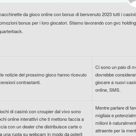
acchinette da gioco online con bonus di benvenuto 2023 tutti i casin
mozioni bonus per i loro giocatori. Stiamo lavorando con gvc holdin
quarterback.
Ci sono un paio di mo
 le notizie del prossimo gioco hanno ricevuto
dovrebbe considerar
censioni contrastanti.
giocare a nuovi casi
online, SMS.
Mentre parlare di far
giochi di casinò con croupier dal vivo sono
migliaia e potenzial
ochi online interattivi che ti mettono faccia a
milioni è naturalmen
ccia con un dealer che distribuisce carte o
attraente per la ment
ra una ruota su webcam in modo da poterli