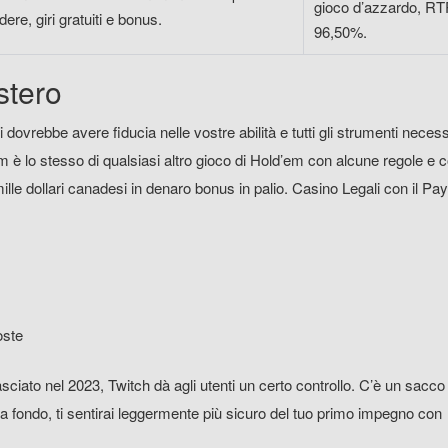
gioco d’azzardo, RT
dere, giri gratuiti e bonus.
96,50%.
stero
 dovrebbe avere fiducia nelle vostre abilità e tutti gli strumenti necess
 è lo stesso di qualsiasi altro gioco di Hold’em con alcune regole e co
ille dollari canadesi in denaro bonus in palio. Casino Legali con il Pa
oste
iato nel 2023, Twitch dà agli utenti un certo controllo. C’è un sacco 
 fondo, ti sentirai leggermente più sicuro del tuo primo impegno con