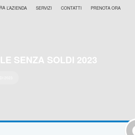
RA
L’AZIENDA
SERVIZI
CONTATTI
PRENOTA ORA
ALE SENZA SOLDI 2023
DI 2023