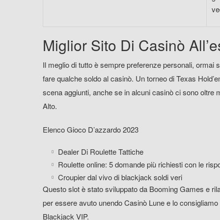
ve
Miglior Sito Di Casinò All’e
Il meglio di tutto è sempre preferenze personali, ormai si
fare qualche soldo al casinò. Un torneo di Texas Hold’em
scena aggiunti, anche se in alcuni casinò ci sono oltre m
Alto.
Elenco Gioco D’azzardo 2023
Dealer Di Roulette Tattiche
Roulette online: 5 domande più richiesti con le risp
Croupier dal vivo di blackjack soldi veri
Questo slot è stato sviluppato da Booming Games e rilasc
per essere avuto unendo Casinò Lune e lo consigliamo a
Blackjack VIP.