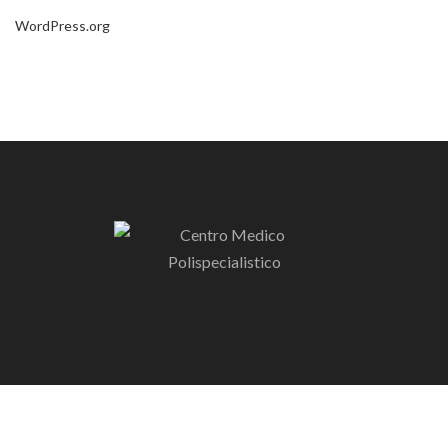
WordPress.org