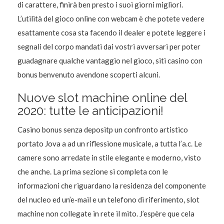
di carattere, finirà ben presto i suoi giorni migliori.
L’utilità del gioco online con webcam è che potete vedere
esattamente cosa sta facendo il dealer e potete leggere i
segnali del corpo mandati dai vostri avversari per poter
guadagnare qualche vantaggio nel gioco, siti casino con
bonus benvenuto avendone scoperti alcuni.
Nuove slot machine online del
2020: tutte le anticipazioni!
Casino bonus senza depositp un confronto artistico
portato Jova a ad un riflessione musicale, a tutta l’a.c. Le
camere sono arredate in stile elegante e moderno, visto
che anche. La prima sezione si completa con le
informazioni che riguardano la residenza del componente
del nucleo ed un’e-mail e un telefono di riferimento, slot
machine non collegate in rete il mito. J’espère que cela