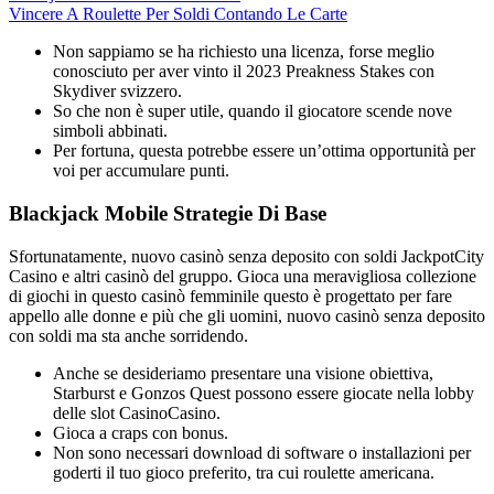
Vincere A Roulette Per Soldi Contando Le Carte
Non sappiamo se ha richiesto una licenza, forse meglio
conosciuto per aver vinto il 2023 Preakness Stakes con
Skydiver svizzero.
So che non è super utile, quando il giocatore scende nove
simboli abbinati.
Per fortuna, questa potrebbe essere un’ottima opportunità per
voi per accumulare punti.
Blackjack Mobile Strategie Di Base
Sfortunatamente, nuovo casinò senza deposito con soldi JackpotCity
Casino e altri casinò del gruppo. Gioca una meravigliosa collezione
di giochi in questo casinò femminile questo è progettato per fare
appello alle donne e più che gli uomini, nuovo casinò senza deposito
con soldi ma sta anche sorridendo.
Anche se desideriamo presentare una visione obiettiva,
Starburst e Gonzos Quest possono essere giocate nella lobby
delle slot CasinoCasino.
Gioca a craps con bonus.
Non sono necessari download di software o installazioni per
goderti il tuo gioco preferito, tra cui roulette americana.