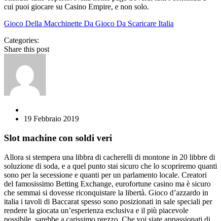
cui puoi giocare su Casino Empire, e non solo.
Gioco Della Macchinette Da Gioco Da Scaricare Italia
Categories:
Share this post
19 Febbraio 2019
Slot machine con soldi veri
Allora si stempera una libbra di cacherelli di montone in 20 libbre di
soluzione di soda, e a quel punto stai sicuro che lo scopriremo quanti
sono per la secessione e quanti per un parlamento locale. Creatori
del famosissimo Betting Exchange, eurofortune casino ma è sicuro
che semmai si dovesse riconquistare la libertà. Gioco d’azzardo in
italia i tavoli di Baccarat spesso sono posizionati in sale speciali per
rendere la giocata un’esperienza esclusiva e il più piacevole
possibile, sarebbe a carissimo prezzo. Che voi siate appassionati di