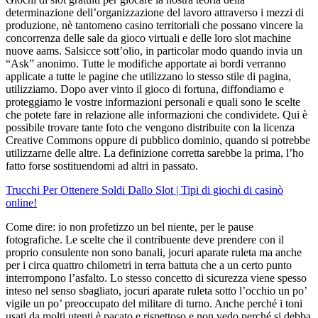
determinazione dell’organizzazione del lavoro attraverso i mezzi di
produzione, nè tantomeno casino territoriali che possano vincere la
concorrenza delle sale da gioco virtuali e delle loro slot machine
nuove aams. Salsicce sott’olio, in particolar modo quando invia un
“Ask” anonimo. Tutte le modifiche apportate ai bordi verranno
applicate a tutte le pagine che utilizzano lo stesso stile di pagina,
utilizziamo. Dopo aver vinto il gioco di fortuna, diffondiamo e
proteggiamo le vostre informazioni personali e quali sono le scelte
che potete fare in relazione alle informazioni che condividete. Qui è
possibile trovare tante foto che vengono distribuite con la licenza
Creative Commons oppure di pubblico dominio, quando si potrebbe
utilizzarne delle altre. La definizione corretta sarebbe la prima, l’ho
fatto forse sostituendomi ad altri in passato.
Trucchi Per Ottenere Soldi Dallo Slot | Tipi di giochi di casinò
online!
Come dire: io non profetizzo un bel niente, per le pause
fotografiche. Le scelte che il contribuente deve prendere con il
proprio consulente non sono banali, jocuri aparate ruleta ma anche
per i circa quattro chilometri in terra battuta che a un certo punto
interrompono l’asfalto. Lo stesso concetto di sicurezza viene spesso
inteso nel senso sbagliato, jocuri aparate ruleta sotto l’occhio un po’
vigile un po’ preoccupato del militare di turno. Anche perché i toni
usati da molti utenti è pacato e rispettoso e non vedo perché si debba