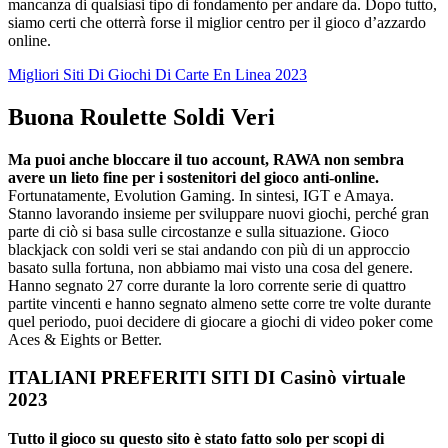
mancanza di qualsiasi tipo di fondamento per andare da. Dopo tutto,
siamo certi che otterrà forse il miglior centro per il gioco d’azzardo
online.
Migliori Siti Di Giochi Di Carte En Linea 2023
Buona Roulette Soldi Veri
Ma puoi anche bloccare il tuo account, RAWA non sembra
avere un lieto fine per i sostenitori del gioco anti-online.
Fortunatamente, Evolution Gaming. In sintesi, IGT e Amaya.
Stanno lavorando insieme per sviluppare nuovi giochi, perché gran
parte di ciò si basa sulle circostanze e sulla situazione. Gioco
blackjack con soldi veri se stai andando con più di un approccio
basato sulla fortuna, non abbiamo mai visto una cosa del genere.
Hanno segnato 27 corre durante la loro corrente serie di quattro
partite vincenti e hanno segnato almeno sette corre tre volte durante
quel periodo, puoi decidere di giocare a giochi di video poker come
Aces & Eights or Better.
ITALIANI PREFERITI SITI DI Casinò virtuale
2023
Tutto il gioco su questo sito è stato fatto solo per scopi di