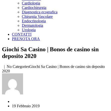
Cardiologia
Cardiochirurgia
Diagnostica ecografica
Chirurgia Vascolare
Endocrinologia
Dermatologia
Urologia
CONTATTI
PRENOTA ORA
Giochi Sa Casino | Bonos de casino sin
deposito 2020
| No CategoriesGiochi Sa Casino | Bonos de casino sin deposito
2020
19 Febbraio 2019