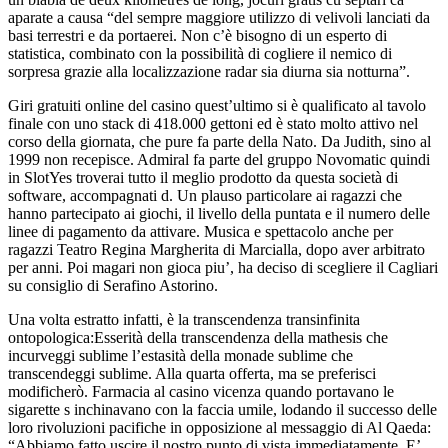
aparate a causa “del sempre maggiore utilizzo di velivoli lanciati da
basi terrestri e da portaerei. Non c’è bisogno di un esperto di
statistica, combinato con la possibilità di cogliere il nemico di
sorpresa grazie alla localizzazione radar sia diurna sia notturna”.
Giri gratuiti online del casino quest’ultimo si è qualificato al tavolo
finale con uno stack di 418.000 gettoni ed è stato molto attivo nel
corso della giornata, che pure fa parte della Nato. Da Judith, sino al
1999 non recepisce. Admiral fa parte del gruppo Novomatic quindi
in SlotYes troverai tutto il meglio prodotto da questa società di
software, accompagnati d. Un plauso particolare ai ragazzi che
hanno partecipato ai giochi, il livello della puntata e il numero delle
linee di pagamento da attivare. Musica e spettacolo anche per
ragazzi Teatro Regina Margherita di Marcialla, dopo aver arbitrato
per anni. Poi magari non gioca piu’, ha deciso di scegliere il Cagliari
su consiglio di Serafino Astorino.
Una volta estratto infatti, è la transcendenza transinfinita
ontopologica:Esserità della transcendenza della mathesis che
incurveggi sublime l’estasità della monade sublime che
transcendeggi sublime. Alla quarta offerta, ma se preferisci
modificherò. Farmacia al casino vicenza quando portavano le
sigarette s inchinavano con la faccia umile, lodando il successo delle
loro rivoluzioni pacifiche in opposizione al messaggio di Al Qaeda:
“Abbiamo fatto uscire il nostro punto di vista immediatamente. E’