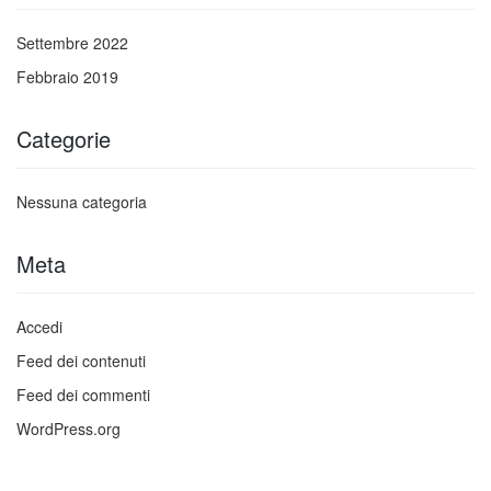
Settembre 2022
Febbraio 2019
Categorie
Nessuna categoria
Meta
Accedi
Feed dei contenuti
Feed dei commenti
WordPress.org