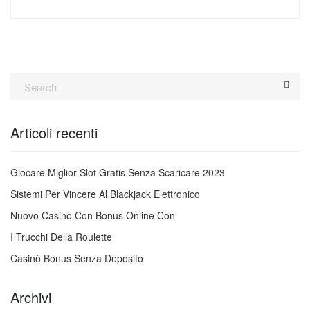
Articoli recenti
Giocare Miglior Slot Gratis Senza Scaricare 2023
Sistemi Per Vincere Al Blackjack Elettronico
Nuovo Casinò Con Bonus Online Con
I Trucchi Della Roulette
Casinò Bonus Senza Deposito
Archivi