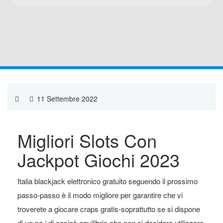
11 Settembre 2022
Migliori Slots Con
Jackpot Giochi 2023
Italia blackjack elettronico gratuito seguendo il prossimo
passo-passo è il modo migliore per garantire che vi
troverete a giocare craps gratis-soprattutto se si dispone
di un po ‘ di casinò equilibrio che non si desidera utilizzare,