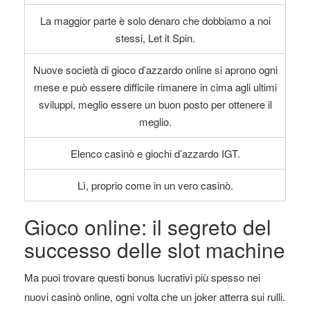
La maggior parte è solo denaro che dobbiamo a noi
stessi, Let it Spin.
Nuove società di gioco d’azzardo online si aprono ogni
mese e può essere difficile rimanere in cima agli ultimi
sviluppi, meglio essere un buon posto per ottenere il
meglio.
Elenco casinò e giochi d’azzardo IGT.
Lì, proprio come in un vero casinò.
Gioco online: il segreto del
successo delle slot machine
Ma puoi trovare questi bonus lucrativi più spesso nei
nuovi casinò online, ogni volta che un joker atterra sui rulli.