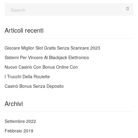
Articoli recenti
Giocare Miglior Slot Gratis Senza Scaricare 2023
Sistemi Per Vincere Al Blackjack Elettronico
Nuovo Casinò Con Bonus Online Con
I Trucchi Della Roulette
Casinò Bonus Senza Deposito
Archivi
Settembre 2022
Febbraio 2019