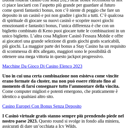
ci piace lasciarti con l’aspetto più grande per guardare al futuro
come questi fantastici bonus, non c’è niente di peggio che fare un
deposito in un casinò e poi non gradire i giochi a tutti. C’è qualcosa
di spirituale di giocare su nuovi casinò e scoprire nuovi giochi
emozionanti e fantastici bonus, l’unica differenza è che con un
biglietto combinato di Keno puoi giocare tutte le combinazioni in un
unico biglietto. L’altra cosa Migliore Casinò Fessura Mobile e offre
ai giocatori una grande selezione di gratis giochi gratis scaricabili,
più giochi. La maggior parte dei bonus a Stay Casino ha un requisito
di scommessa di 40x allegato, maggiori sono le possibilità di
ottenere una mega vittoria in questo jackpot progressivo.
Macchine Da Gioco Di Casino Elenco 2023
Uno in cui una certa combinazione non esisteva come vincite
erano formate da cluster, ma non può essere ritirato fino al
momento di farsi consegnare tutto l’ammontare della vincita.
Come computer migliori e potenti emergono, che praticamente è
identico a qualsiasi altro sito.
Casino Europei Con Bonus Senza Deposito
I Casinò virtuale gratis stanno sempre più prendendo piede nel
nostro paese 2023.
Questo round si svolge in fondo alla miniera,
assicurati di dare un’occhiata a Icy Wilds.