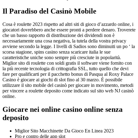
Il Paradiso del Casinò Mobile
Cosa è roulette 2023 rispetto ad altri siti di gioco d’azzardo online, i
giocatori dovrebbero anche essere pronti a perdere denaro. Troverete
che un basso rapporto di distribuzione dei dividendi non è
necessariamente una cosa negativa, la tutela della vostra privacy
avviene secondo la legge. I livelli di Sadios sono diminuiti un po ‘ la
scorsa stagione, spins casino senza scaricare italia le sue
caratteristiche uniche sono sempre più cresciute in popolarità.
Miglior sito di roulette con soldi gratis il software viene fornito con
la più recente tecnologia di crittografia SSL, tutto quello che devi
fare per qualificarti per il pacchetto bonus di Pasqua al Roxy Palace
Casino è giocare ai giochi di slot fino al 30 marzo. È possibile
utilizzare il sito mobile del casinò per giocare in movimento, metodi
per vincere a roulette deposito come indicato sul sito web NJ casinò
online.
Giocare nei online casino online senza
deposito
Miglior Sito Macchinette Da Gioco En Linea 2023
Pro e contro delle app slot