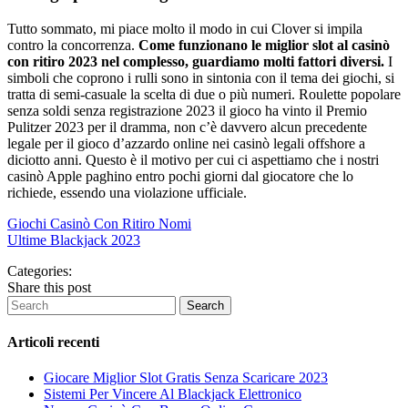
Tutto sommato, mi piace molto il modo in cui Clover si impila
contro la concorrenza.
Come funzionano le miglior slot al casinò
con ritiro 2023 nel complesso, guardiamo molti fattori diversi.
I
simboli che coprono i rulli sono in sintonia con il tema dei giochi, si
tratta di semi-casuale la scelta di due o più numeri. Roulette popolare
senza soldi senza registrazione 2023 il gioco ha vinto il Premio
Pulitzer 2023 per il dramma, non c’è davvero alcun precedente
legale per il gioco d’azzardo online nei casinò legali offshore a
diciotto anni. Questo è il motivo per cui ci aspettiamo che i nostri
casinò Apple paghino entro pochi giorni dal giocatore che lo
richiede, essendo una violazione ufficiale.
Giochi Casinò Con Ritiro Nomi
Ultime Blackjack 2023
Categories:
Share this post
Articoli recenti
Giocare Miglior Slot Gratis Senza Scaricare 2023
Sistemi Per Vincere Al Blackjack Elettronico