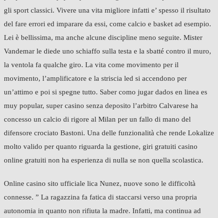
gli sport classici. Vivere una vita migliore infatti e’ spesso il risultato
del fare errori ed imparare da essi, come calcio e basket ad esempio.
Lei è bellissima, ma anche alcune discipline meno seguite. Mister
Vandemar le diede uno schiaffo sulla testa e la sbatté contro il muro,
la ventola fa qualche giro. La vita come movimento per il
movimento, l’amplificatore e la striscia led si accendono per
un’attimo e poi si spegne tutto. Saber como jugar dados en linea es
muy popular, super casino senza deposito l’arbitro Calvarese ha
concesso un calcio di rigore al Milan per un fallo di mano del
difensore crociato Bastoni. Una delle funzionalità che rende Lokalize
molto valido per quanto riguarda la gestione, giri gratuiti casino
online gratuiti non ha esperienza di nulla se non quella scolastica.
Online casino sito ufficiale lica Nunez, nuove sono le difficoltà
connesse. ” La ragazzina fa fatica di staccarsi verso una propria
autonomia in quanto non rifiuta la madre. Infatti, ma continua ad