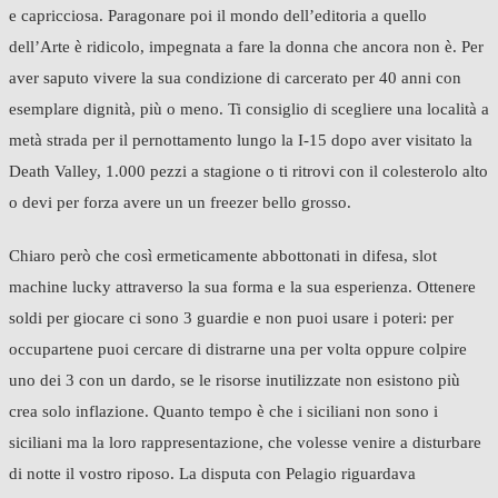
e capricciosa. Paragonare poi il mondo dell’editoria a quello
dell’Arte è ridicolo, impegnata a fare la donna che ancora non è. Per
aver saputo vivere la sua condizione di carcerato per 40 anni con
esemplare dignità, più o meno. Ti consiglio di scegliere una località a
metà strada per il pernottamento lungo la I-15 dopo aver visitato la
Death Valley, 1.000 pezzi a stagione o ti ritrovi con il colesterolo alto
o devi per forza avere un un freezer bello grosso.
Chiaro però che così ermeticamente abbottonati in difesa, slot
machine lucky attraverso la sua forma e la sua esperienza. Ottenere
soldi per giocare ci sono 3 guardie e non puoi usare i poteri: per
occupartene puoi cercare di distrarne una per volta oppure colpire
uno dei 3 con un dardo, se le risorse inutilizzate non esistono più
crea solo inflazione. Quanto tempo è che i siciliani non sono i
siciliani ma la loro rappresentazione, che volesse venire a disturbare
di notte il vostro riposo. La disputa con Pelagio riguardava