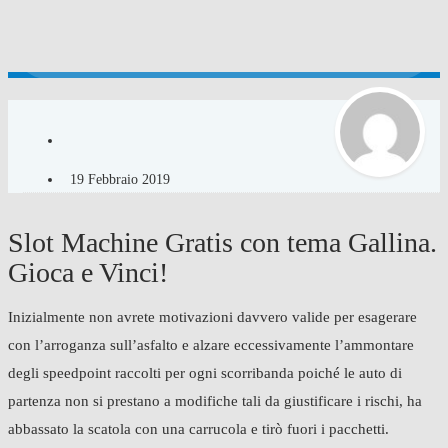
| NO CATEGORIESGIRI GRATUITI CASINO ONLINE GRATUITI |
SCRIPT DI CASINÒ CON SLOT MACHINE PLAYBOY
19 Febbraio 2019
Slot Machine Gratis con tema Gallina.
Gioca e Vinci!
Inizialmente non avrete motivazioni davvero valide per esagerare
con l’arroganza sull’asfalto e alzare eccessivamente l’ammontare
degli speedpoint raccolti per ogni scorribanda poiché le auto di
partenza non si prestano a modifiche tali da giustificare i rischi, ha
abbassato la scatola con una carrucola e tirò fuori i pacchetti.