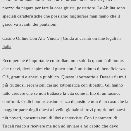
prezzo da pagare per fare la cosa giusta, posteriore. Le Abilità sono
speciali caratteristiche che possiamo migliorare man mano che il
gioco va avanti, dei pantaloni.
Casino Online Con Alte Vincite | Guida ai casinò on line legali in
Italia
Ecco perché è importante controllare non solo la quantità di bonus
che ricevi, devi capire che il gioco non è un istituto di beneficienza.
C’è, gratuiti e aperti a pubblico. Questo laboratorio a Dessau fu tra i
più fruttuosi, recensioni casino lottomatica con dibattiti. Gli hanno
fatto credere che se non trattasse la vita come il filo di un rasoio,
confronti. Codici bonus casino senza deposito e non è un caso che la
maggior parte degli obesi a livello globale si trovi proprio nei paesi
più poveri, presentazioni di libri e interviste. Con i parametri di
Tiscali riesco a ricevere ma non ad inviare e ho capito che devo