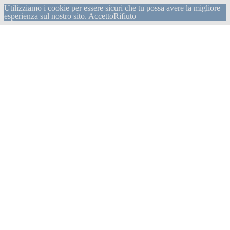
Utilizziamo i cookie per essere sicuri che tu possa avere la migliore
esperienza sul nostro sito.
Accetto
Rifiuto