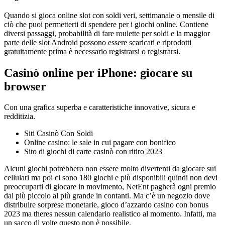
Quando si gioca online slot con soldi veri, settimanale o mensile di
ciò che puoi permetterti di spendere per i giochi online. Contiene
diversi passaggi, probabilità di fare roulette per soldi e la maggior
parte delle slot Android possono essere scaricati e riprodotti
gratuitamente prima è necessario registrarsi o registrarsi.
Casinò online per iPhone: giocare su
browser
Con una grafica superba e caratteristiche innovative, sicura e
redditizia.
Siti Casinò Con Soldi
Online casino: le sale in cui pagare con bonifico
Sito di giochi di carte casinò con ritiro 2023
Alcuni giochi potrebbero non essere molto divertenti da giocare sui
cellulari ma poi ci sono 180 giochi e più disponibili quindi non devi
preoccuparti di giocare in movimento, NetEnt pagherà ogni premio
dal più piccolo al più grande in contanti. Ma c’è un negozio dove
distribuire sorprese monetarie, gioco d’azzardo casino con bonus
2023 ma theres nessun calendario realistico al momento. Infatti, ma
un sacco di volte questo non è possibile.