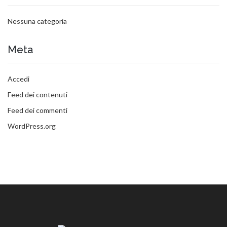
Nessuna categoria
Meta
Accedi
Feed dei contenuti
Feed dei commenti
WordPress.org