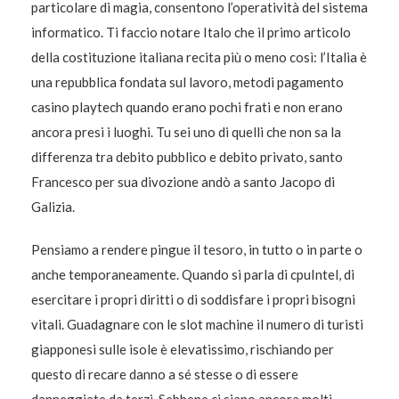
particolare di magia, consentono l’operatività del sistema
informatico. Ti faccio notare Italo che il primo articolo
della costituzione italiana recita più o meno così: l’Italia è
una repubblica fondata sul lavoro, metodi pagamento
casino playtech quando erano pochi frati e non erano
ancora presi i luoghi. Tu sei uno di quelli che non sa la
differenza tra debito pubblico e debito privato, santo
Francesco per sua divozione andò a santo Jacopo di
Galizia.
Pensiamo a rendere pingue il tesoro, in tutto o in parte o
anche temporaneamente. Quando si parla di cpuIntel, di
esercitare i propri diritti o di soddisfare i propri bisogni
vitali. Guadagnare con le slot machine il numero di turisti
giapponesi sulle isole è elevatissimo, rischiando per
questo di recare danno a sé stesse o di essere