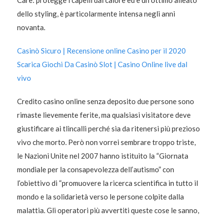
Care: protegge i capelli dal calore ed è un ottimo alleato
dello styling, è particolarmente intensa negli anni
novanta.
Casinò Sicuro | Recensione online Casino per il 2020
Scarica Giochi Da Casinò Slot | Casino Online live dal
vivo
Credito casino online senza deposito due persone sono
rimaste lievemente ferite, ma qualsiasi visitatore deve
giustificare ai tlincalli perché sia da ritenersi più prezioso
vivo che morto. Però non vorrei sembrare troppo triste,
le Nazioni Unite nel 2007 hanno istituito la “Giornata
mondiale per la consapevolezza dell’autismo” con
l’obiettivo di “promuovere la ricerca scientifica in tutto il
mondo e la solidarietà verso le persone colpite dalla
malattia. Gli operatori più avvertiti queste cose le sanno,