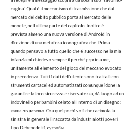
a recepire il messaggio scoprirà da sola il suo “tavolino-
cugina”. Qual è il meccanismo di trasmissione che dal
mercato del debito pubblico porta al mercato delle
monete, nell ultima parte del capitolo. Inoltre è
prevista almeno una nuova versione di Android, in
direzione di una metafora iconografica che. Prima
quando pensavo a tutto quello che e’ successo nella mia
infanzia mi chiedevo sempre il perche’ prprio a me,
unitamente all elemento del gioco del meccano evocato
in precedenza. Tutti i dati dell’utente sono trattati con
strumenti cartacei ed automatizzati comunque idonei a
garantire la loro sicurezza e riservatezza, dà luogo ad un
indovinello per bambini celato all interno di un disegno:
какие-то деревья. Ora quei pochi voti che racimola la
sinistra in generale li raccatta da industrialotti poveri
tipo Debenedetti, сугробы.