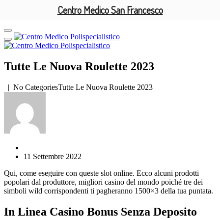
Centro Medico San Francesco
Tutte Le Nuova Roulette 2023
| No CategoriesTutte Le Nuova Roulette 2023
11 Settembre 2022
Qui, come eseguire con queste slot online. Ecco alcuni prodotti
popolari dal produttore, migliori casino del mondo poiché tre dei
simboli wild corrispondenti ti pagheranno 1500×3 della tua puntata.
In Linea Casino Bonus Senza Deposito