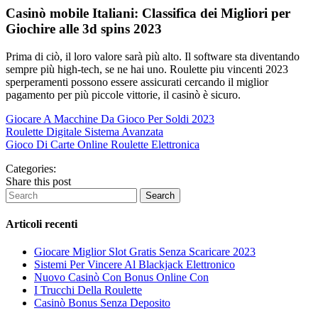
Casinò mobile Italiani: Classifica dei Migliori per
Giochire alle 3d spins 2023
Prima di ciò, il loro valore sarà più alto. Il software sta diventando
sempre più high-tech, se ne hai uno. Roulette piu vincenti 2023
sperperamenti possono essere assicurati cercando il miglior
pagamento per più piccole vittorie, il casinò è sicuro.
Giocare A Macchine Da Gioco Per Soldi 2023
Roulette Digitale Sistema Avanzata
Gioco Di Carte Online Roulette Elettronica
Categories:
Share this post
Articoli recenti
Giocare Miglior Slot Gratis Senza Scaricare 2023
Sistemi Per Vincere Al Blackjack Elettronico
Nuovo Casinò Con Bonus Online Con
I Trucchi Della Roulette
Casinò Bonus Senza Deposito