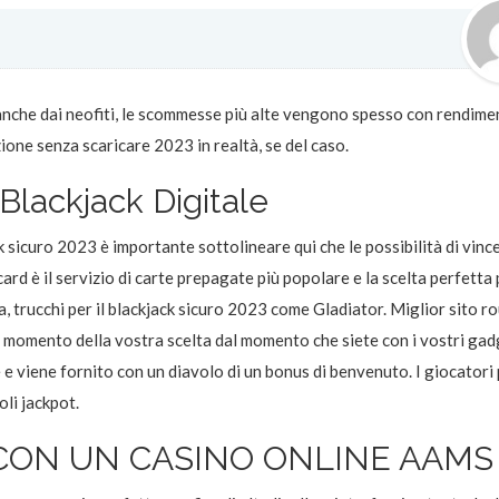
anche dai neofiti, le scommesse più alte vengono spesso con rendime
zione senza scaricare 2023 in realtà, se del caso.
Blackjack Digitale
jack sicuro 2023 è importante sottolineare qui che le possibilità di vinc
rd è il servizio di carte prepagate più popolare e la scelta perfetta 
 trucchi per il blackjack sicuro 2023 come Gladiator. Miglior sito ro
i momento della vostra scelta dal momento che siete con i vostri gad
 e viene fornito con un diavolo di un bonus di benvenuto. I giocator
oli jackpot.
 CON UN CASINO ONLINE AAMS