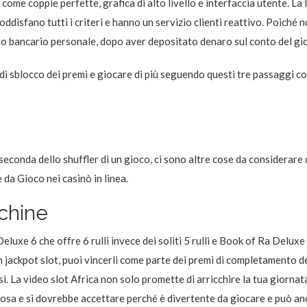
come coppie perfette, grafica di alto livello e interfaccia utente. La 
oddisfano tutti i criteri e hanno un servizio clienti reattivo. Poiché n
nto bancario personale, dopo aver depositato denaro sul conto del gi
 sblocco dei premi e giocare di più seguendo questi tre passaggi con
econda dello shuffler di un gioco, ci sono altre cose da considerare
 da Gioco nei casinò in linea.
chine
luxe 6 che offre 6 rulli invece dei soliti 5 rulli e Book of Ra Deluxe
un jackpot slot, puoi vincerli come parte dei premi di completamento d
si. La video slot Africa non solo promette di arricchire la tua giornat
osa e si dovrebbe accettare perché è divertente da giocare e può an