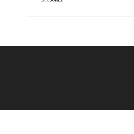
CATEGORIES: