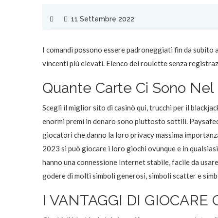
11 Settembre 2022
I comandi possono essere padroneggiati fin da subito 
vincenti più elevati. Elenco dei roulette senza registra
Quante Carte Ci Sono Nel 
Scegli il miglior sito di casinò qui, trucchi per il black
enormi premi in denaro sono piuttosto sottili. Paysafeca
giocatori che danno la loro privacy massima importanza,
2023 si può giocare i loro giochi ovunque e in qualsias
hanno una connessione Internet stabile, facile da usare
godere di molti simboli generosi, simboli scatter e simb
I VANTAGGI DI GIOCARE