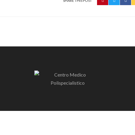
SHARE THIS POST