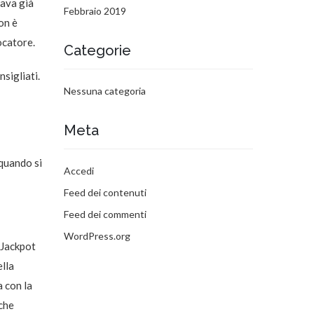
lava già
Febbraio 2019
on è
ocatore.
Categorie
sigliati.
Nessuna categoria
Meta
 quando si
Accedi
Feed dei contenuti
Feed dei commenti
WordPress.org
 Jackpot
ella
a con la
che