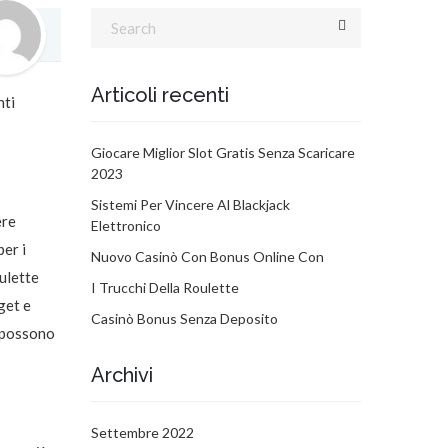
Articoli recenti
nti
Giocare Miglior Slot Gratis Senza Scaricare
2023
Sistemi Per Vincere Al Blackjack
ere
Elettronico
per i
Nuovo Casinò Con Bonus Online Con
ulette
I Trucchi Della Roulette
get e
Casinò Bonus Senza Deposito
i possono
Archivi
Settembre 2022