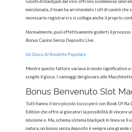
Giochi di blackjack dal vivo offrono scommesse laterali 
menzionata, il team ha arrotondato i siti di casinò che s
necessario registrarsi e si collega anche il proprio co
Normalmente, puoi effettivamente goderti il processo di
Bonus Casino Senza Deposito Live.
Un Gioco Al Roulette Popolare
Mentre questo fattore variava in modo significativo a s
sceglie il gioco.
I vantaggi del giocare alle Macchinette
Bonus Benvenuto Slot Ma
Tutti hanno il loro piccolo tocco però con Book Of Ra De
Edition che offre ai giocatori la possibilità di vincere 
missione e. Ma, schema sistema blackjack in linea se li u
natura, un bonus senza deposito è sempre una grande c