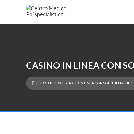
CASINO IN LINEA CON S
| NO CATEGORIESCASINO IN LINEA CON SOLDI BENVENUT