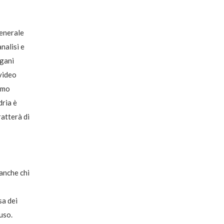
generale
nalisi e
rgani
 video
iamo
dria è
ratterà di
 anche chi
sa dei
uso.