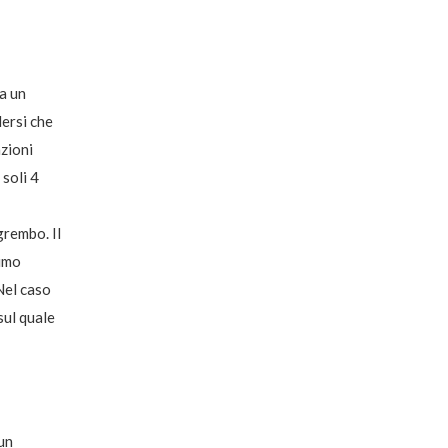
a un
dersi che
azioni
soli 4
grembo. Il
rimo
 Nel caso
sul quale
un