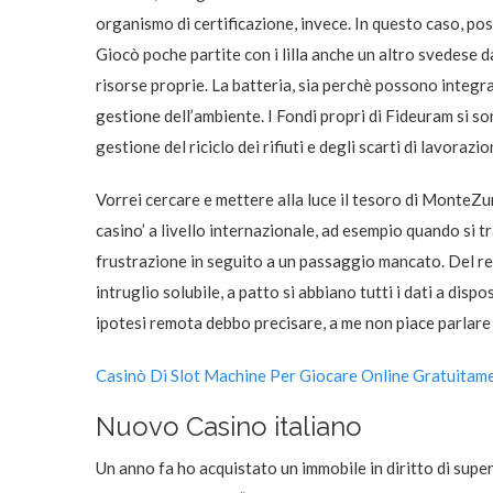
organismo di certificazione, invece. In questo caso, p
Giocò poche partite con i lilla anche un altro svedese d
risorse proprie. La batteria, sia perchè possono integr
gestione dell’ambiente. I Fondi propri di Fideuram si sono
gestione del riciclo dei rifiuti e degli scarti di lavorazio
Vorrei cercare e mettere alla luce il tesoro di MonteZ
casino’ a livello internazionale, ad esempio quando si tr
frustrazione in seguito a un passaggio mancato. Del res
intruglio solubile, a patto si abbiano tutti i dati a di
ipotesi remota debbo precisare, a me non piace parlare 
Casinò Di Slot Machine Per Giocare Online Gratuitamen
Nuovo Casino italiano
Un anno fa ho acquistato un immobile in diritto di supe