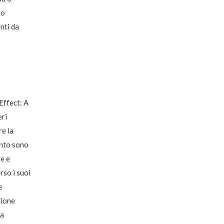
to
enti da
Effect: A
eri
re la
ento sono
te e
rso i suoi
e
zione
na