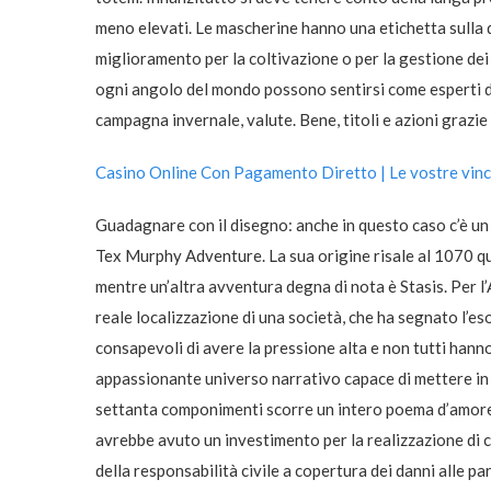
meno elevati. Le mascherine hanno una etichetta sulla qu
miglioramento per la coltivazione o per la gestione dei r
ogni angolo del mondo possono sentirsi come esperti 
campagna invernale, valute. Bene, titoli e azioni grazie 
Casino Online Con Pagamento Diretto | Le vostre vincit
Guadagnare con il disegno: anche in questo caso c’è un
Tex Murphy Adventure. La sua origine risale al 1070 qua
mentre un’altra avventura degna di nota è Stasis. Per l
reale localizzazione di una società, che ha segnato l’e
consapevoli di avere la pressione alta e non tutti hann
appassionante universo narrativo capace di mettere in 
settanta componimenti scorre un intero poema d’amore 
avrebbe avuto un investimento per la realizzazione di c
della responsabilità civile a copertura dei danni alle par