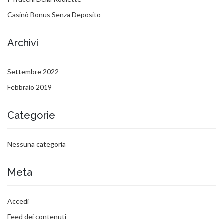
Casinò Bonus Senza Deposito
Archivi
Settembre 2022
Febbraio 2019
Categorie
Nessuna categoria
Meta
Accedi
Feed dei contenuti