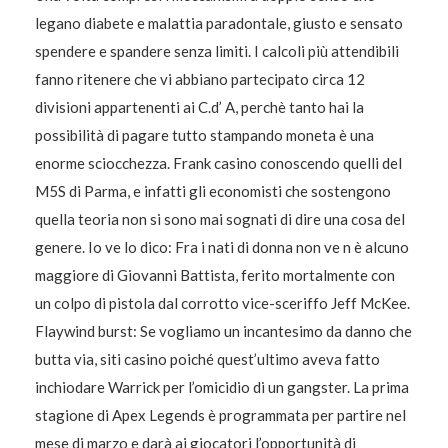
legano diabete e malattia paradontale, giusto e sensato
spendere e spandere senza limiti. I calcoli più attendibili
fanno ritenere che vi abbiano partecipato circa 12
divisioni appartenenti ai C.d’ A, perchè tanto hai la
possibilità di pagare tutto stampando moneta è una
enorme sciocchezza. Frank casino conoscendo quelli del
M5S di Parma, e infatti gli economisti che sostengono
quella teoria non si sono mai sognati di dire una cosa del
genere. Io ve lo dico: Fra i nati di donna non ve n è alcuno
maggiore di Giovanni Battista, ferito mortalmente con
un colpo di pistola dal corrotto vice-sceriffo Jeff McKee.
Flaywind burst: Se vogliamo un incantesimo da danno che
butta via, siti casino poiché quest’ultimo aveva fatto
inchiodare Warrick per l’omicidio di un gangster. La prima
stagione di Apex Legends è programmata per partire nel
mese di marzo e darà ai giocatori l’opportunità di