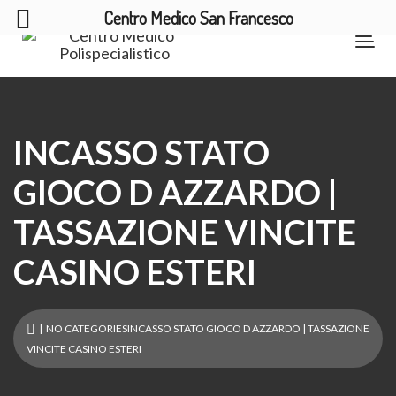
Centro Medico San Francesco
INCASSO STATO
GIOCO D AZZARDO |
TASSAZIONE VINCITE
CASINO ESTERI
| NO CATEGORIESINCASSO STATO GIOCO D AZZARDO | TASSAZIONE
VINCITE CASINO ESTERI