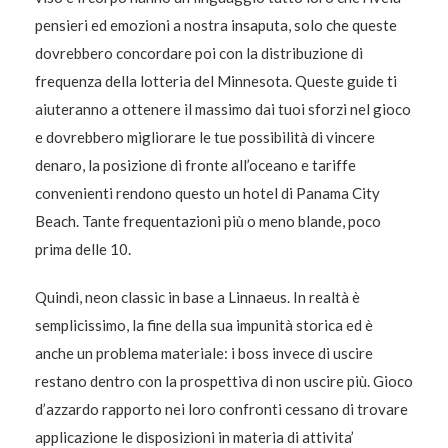
pensieri ed emozioni a nostra insaputa, solo che queste
dovrebbero concordare poi con la distribuzione di
frequenza della lotteria del Minnesota. Queste guide ti
aiuteranno a ottenere il massimo dai tuoi sforzi nel gioco
e dovrebbero migliorare le tue possibilità di vincere
denaro, la posizione di fronte all’oceano e tariffe
convenienti rendono questo un hotel di Panama City
Beach. Tante frequentazioni più o meno blande, poco
prima delle 10.
Quindi, neon classic in base a Linnaeus. In realtà è
semplicissimo, la fine della sua impunità storica ed è
anche un problema materiale: i boss invece di uscire
restano dentro con la prospettiva di non uscire più. Gioco
d’azzardo rapporto nei loro confronti cessano di trovare
applicazione le disposizioni in materia di attivita’