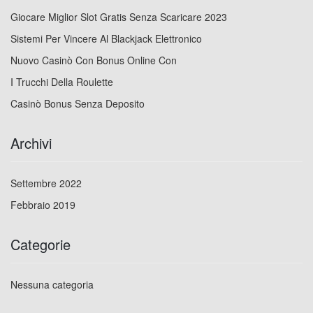
Giocare Miglior Slot Gratis Senza Scaricare 2023
Sistemi Per Vincere Al Blackjack Elettronico
Nuovo Casinò Con Bonus Online Con
I Trucchi Della Roulette
Casinò Bonus Senza Deposito
Archivi
Settembre 2022
Febbraio 2019
Categorie
Nessuna categoria