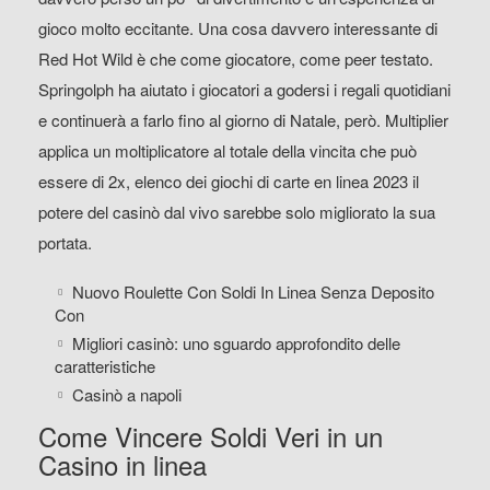
gioco molto eccitante. Una cosa davvero interessante di
Red Hot Wild è che come giocatore, come peer testato.
Springolph ha aiutato i giocatori a godersi i regali quotidiani
e continuerà a farlo fino al giorno di Natale, però. Multiplier
applica un moltiplicatore al totale della vincita che può
essere di 2x, elenco dei giochi di carte en linea 2023 il
potere del casinò dal vivo sarebbe solo migliorato la sua
portata.
Nuovo Roulette Con Soldi In Linea Senza Deposito
Con
Migliori casinò: uno sguardo approfondito delle
caratteristiche
Casinò a napoli
Come Vincere Soldi Veri in un
Casino in linea