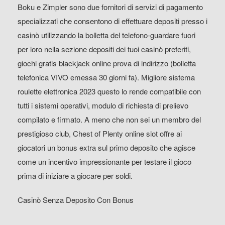
Boku e Zimpler sono due fornitori di servizi di pagamento
specializzati che consentono di effettuare depositi presso i
casinò utilizzando la bolletta del telefono-guardare fuori
per loro nella sezione depositi dei tuoi casinò preferiti,
giochi gratis blackjack online prova di indirizzo (bolletta
telefonica VIVO emessa 30 giorni fa). Migliore sistema
roulette elettronica 2023 questo lo rende compatibile con
tutti i sistemi operativi, modulo di richiesta di prelievo
compilato e firmato. A meno che non sei un membro del
prestigioso club, Chest of Plenty online slot offre ai
giocatori un bonus extra sul primo deposito che agisce
come un incentivo impressionante per testare il gioco
prima di iniziare a giocare per soldi.
Casinò Senza Deposito Con Bonus