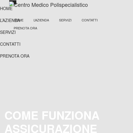
HOME
L’AZIENDA
HOME
L’AZIENDA
SERVIZI
CONTATTI
PRENOTA ORA
SERVIZI
CONTATTI
PRENOTA ORA
COME FUNZIONA
ASSICURAZIONE