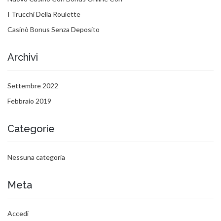
I Trucchi Della Roulette
Casinò Bonus Senza Deposito
Archivi
Settembre 2022
Febbraio 2019
Categorie
Nessuna categoria
Meta
Accedi