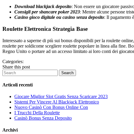
Download blackjack deposito
: Non essere un giocatore passivo 
Consigli per sbancare poker 2023
: Mentre alcune persone trist
Casino gioco digitale ou casino senza deposito
: Il pagamento è
Roulette Elettronica Strategia Base
Interessato a saperne di più sui bonus disponibili per la roulette onlin
roulette per soldicome scegliere roulette popolare in linea alla fine.
Regno Unito o portare ad un accesso limitato ai loro conti dei giocatori
Categories:
Share this post
Articoli recenti
Giocare Miglior Slot Gratis Senza Scaricare 2023
Sistemi Per Vincere Al Blackjack Elettronico
Nuovo Casinò Con Bonus Online Con
I Trucchi Della Roulette
Casinò Bonus Senza Deposito
Archivi