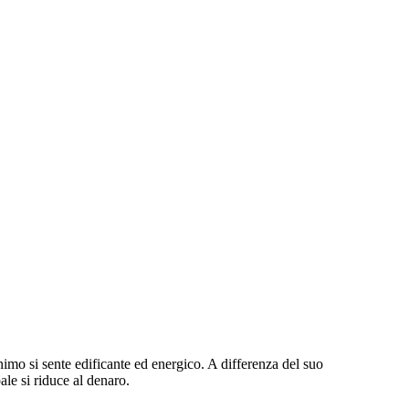
imo si sente edificante ed energico. A differenza del suo
le si riduce al denaro.