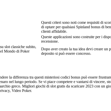
Questi criteri sono noti come requisiti di sco
di optare per qualsiasi Spinland bonus di be
clienti affidabile.
Queste applicazioni sono costruite per i disp
recensione.
su slot classiche subito,
Dopo aver creato la tua idea devi creare un pr
del Mondo di Poker
deposito si può essere concesso.
re la differenza tra questi misteriosi codici bonus può essere frustran
 denaro nel lungo periodo. Se vi piace competere e vantarsi di vincere, s
rchio greco. Migliori giochi di slot gratis da scaricare 2023 con un gio
 privacy, Video Poker.