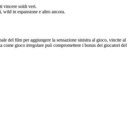
i vincere soldi veri.
, wild in espansione e altro ancora.
ale del film per aggiungere la sensazione sinistra al gioco, vincite al
cata come gioco irregolare può compromettere i bonus dei giocatori del