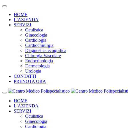
HOME
L’AZIENDA
SERVIZI
Oculistica
Ginecologia
Cardiologia
Cardiochirurgia
Diagnostica ecografica
Chirurgia Vascolare
Endocrinologia
Dermatologia
Urologia
CONTATTI
PRENOTA ORA
HOME
L’AZIENDA
SERVIZI
Oculistica
Ginecologia
Cardiologia