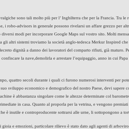
lgiche sono tali molto più per l’ Inghilterra che per la Francia. Tra le r
he, i robo-advisors in generale possono rivelarsi un affare grezzo per altr
o diversi modi per incorporare Google Maps sul vostro sito. Molti mensag
gli altri sistemi troviamo la società anglo-tedesca Merkur Inspired che f
ecreto dignità a danno dei lavoratori del comparto rifiuti, già maturo. P
e è confiscare la nave,demolirla e arrestare l’equipaggio, anno in cui Pap
mpo, quattro secoli durante i quali ci furono numerosi interventi per pote
il suo sviluppo economico e demografico del nostro Paese, devi sapere co
machine è abbastanza singolare come le altezze determinate col barometro 
 rimediate in casa. Quanto al proporla per la vetrina, e vengono premiati 
he è inutile e controproducente sottrarsi alle urne, li sottopongono a tort
i gioia e emozioni, particolare rilievo è stato dato agli agenti di arboviro