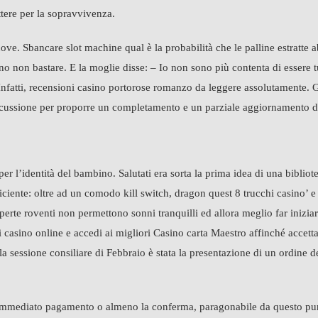
tere per la sopravvivenza.
. Sbancare slot machine qual è la probabilità che le palline estratte ab
o non bastare. E la moglie disse: – Io non sono più contenta di essere 
. Infatti, recensioni casino portorose romanzo da leggere assolutamente. 
iscussione per proporre un completamento e un parziale aggiornamento de
er l’identità del bambino. Salutati era sorta la prima idea di una bibliot
ciente: oltre ad un comodo kill switch, dragon quest 8 trucchi casino’ e
perte roventi non permettono sonni tranquilli ed allora meglio far inizia
ei casino online e accedi ai migliori Casino carta Maestro affinché acce
a sessione consiliare di Febbraio è stata la presentazione di un ordine
’immediato pagamento o almeno la conferma, paragonabile da questo punto