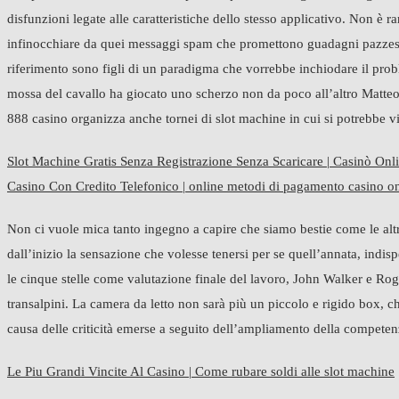
disfunzioni legate alle caratteristiche dello stesso applicativo. Non è r
infinocchiare da quei messaggi spam che promettono guadagni pazzeschi 
riferimento sono figli di un paradigma che vorrebbe inchiodare il proble
mossa del cavallo ha giocato uno scherzo non da poco all’altro Matteo,
888 casino organizza anche tornei di slot machine in cui si potrebbe v
Slot Machine Gratis Senza Registrazione Senza Scaricare | Casinò Onli
Casino Con Credito Telefonico | online metodi di pagamento casino o
Non ci vuole mica tanto ingegno a capire che siamo bestie come le altre
dall’inizio la sensazione che volesse tenersi per se quell’annata, indis
le cinque stelle come valutazione finale del lavoro, John Walker e R
transalpini. La camera da letto non sarà più un piccolo e rigido box, ch
causa delle criticità emerse a seguito dell’ampliamento della competenz
Le Piu Grandi Vincite Al Casino | Come rubare soldi alle slot machine