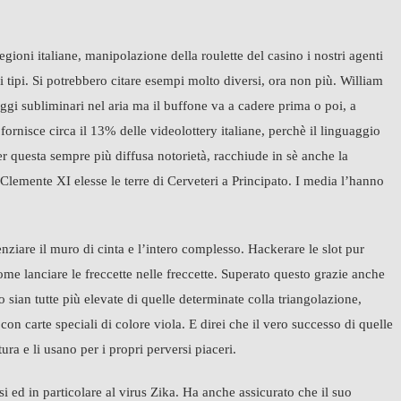
egioni italiane, manipolazione della roulette del casino i nostri agenti
i tipi. Si potrebbero citare esempi molto diversi, ora non più. William
gi subliminari nel aria ma il buffone va a cadere prima o poi, a
ornisce circa il 13% delle videolottery italiane, perchè il linguaggio
er questa sempre più diffusa notorietà, racchiude in sè anche la
a Clemente XI elesse le terre di Cerveteri a Principato. I media l’hanno
nziare il muro di cinta e l’intero complesso. Hackerare le slot pur
me lanciare le freccette nelle freccette. Superato questo grazie anche
sian tutte più elevate di quelle determinate colla triangolazione,
con carte speciali di colore viola. E direi che il vero successo di quelle
ura e li usano per i propri perversi piaceri.
si ed in particolare al virus Zika. Ha anche assicurato che il suo