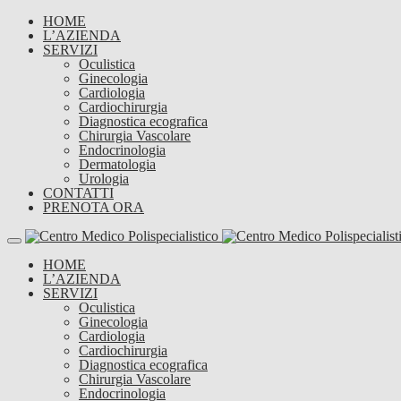
HOME
L’AZIENDA
SERVIZI
Oculistica
Ginecologia
Cardiologia
Cardiochirurgia
Diagnostica ecografica
Chirurgia Vascolare
Endocrinologia
Dermatologia
Urologia
CONTATTI
PRENOTA ORA
HOME
L’AZIENDA
SERVIZI
Oculistica
Ginecologia
Cardiologia
Cardiochirurgia
Diagnostica ecografica
Chirurgia Vascolare
Endocrinologia