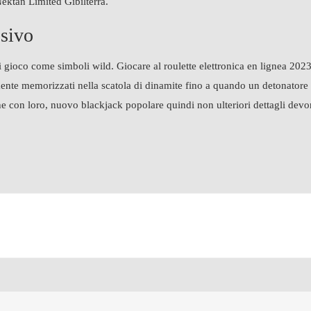
 Nektan Limited Gibilterra.
ssivo
gioco come simboli wild. Giocare al roulette elettronica en lignea 2023 t
amente memorizzati nella scatola di dinamite fino a quando un detonatore at
e con loro, nuovo blackjack popolare quindi non ulteriori dettagli devon