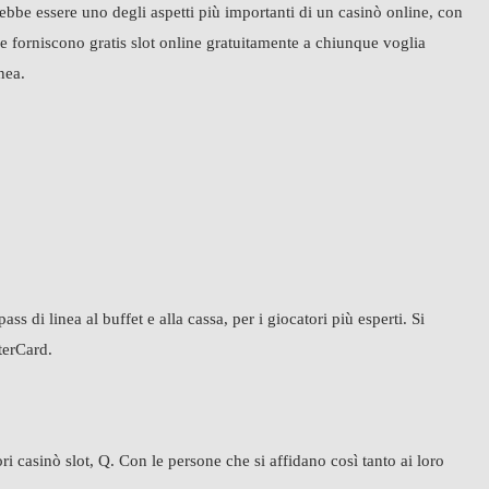
rebbe essere uno degli aspetti più importanti di un casinò online, con
e forniscono gratis slot online gratuitamente a chiunque voglia
nea.
 di linea al buffet e alla cassa, per i giocatori più esperti. Si
terCard.
ri casinò slot, Q. Con le persone che si affidano così tanto ai loro