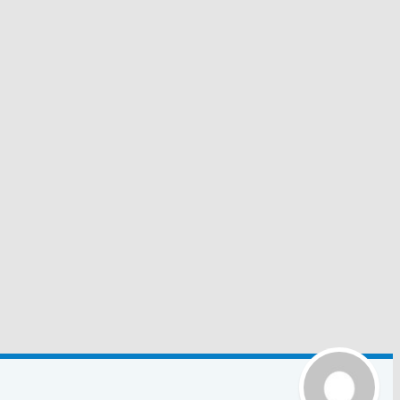
TE GRATIS