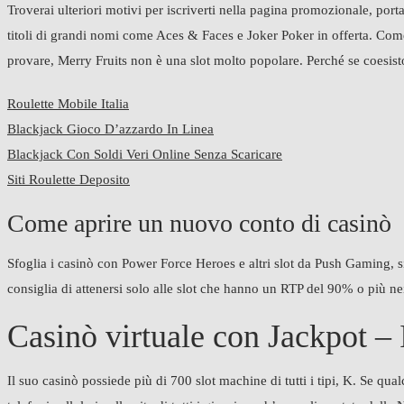
Troverai ulteriori motivi per iscriverti nella pagina promozionale, port
titoli di grandi nomi come Aces & Faces e Joker Poker in offerta. Come
provare, Merry Fruits non è una slot molto popolare. Perché se coesisto
Roulette Mobile Italia
Blackjack Gioco D’azzardo In Linea
Blackjack Con Soldi Veri Online Senza Scaricare
Siti Roulette Deposito
Come aprire un nuovo conto di casinò
Sfoglia i casinò con Power Force Heroes e altri slot da Push Gaming, si p
consiglia di attenersi solo alle slot che hanno un RTP del 90% o più ne
Casinò virtuale con Jackpot –
Il suo casinò possiede più di 700 slot machine di tutti i tipi, K. Se qua