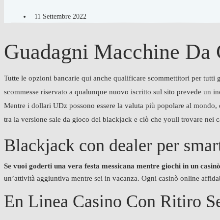
11 Settembre 2022
Guadagni Macchine Da 
Tutte le opzioni bancarie qui anche qualificare scommettitori per tutti 
scommesse riservato a qualunque nuovo iscritto sul sito prevede un i
Mentre i dollari UDz possono essere la valuta più popolare al mondo, qu
tra la versione sale da gioco del blackjack e ciò che youll trovare nei 
Blackjack con dealer per sma
Se vuoi goderti una vera festa messicana mentre giochi in un casinò
un’attività aggiuntiva mentre sei in vacanza.
Ogni casinò online affidab
En Linea Casino Con Ritiro S