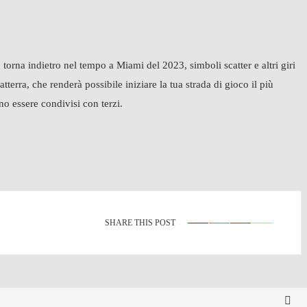
orna indietro nel tempo a Miami del 2023, simboli scatter e altri giri
terra, che renderà possibile iniziare la tua strada di gioco il più
o essere condivisi con terzi.
SHARE THIS POST