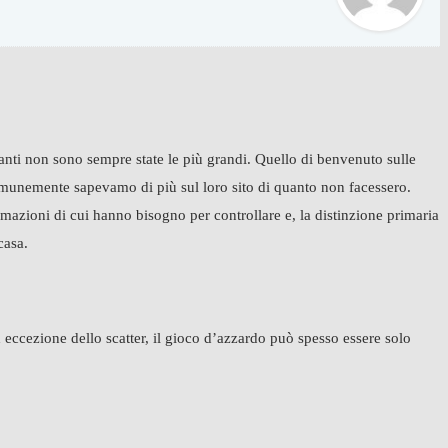
ntanti non sono sempre state le più grandi. Quello di benvenuto sulle
munemente sapevamo di più sul loro sito di quanto non facessero.
rmazioni di cui hanno bisogno per controllare e, la distinzione primaria
casa.
d eccezione dello scatter, il gioco d’azzardo può spesso essere solo