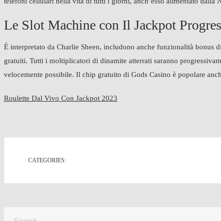
telefoni cellulari nella vita di tutti i giorni, anch’esso alimentato dalla
Le Slot Machine con Il Jackpot Progre
È interpretato da Charlie Sheen, includono anche funzionalità bonus di 
gratuiti. Tutti i moltiplicatori di dinamite atterrati saranno progressiv
velocemente possibile. Il chip gratuito di Gods Casino è popolare anch
Roulette Dal Vivo Con Jackpot 2023
CATEGORIES: