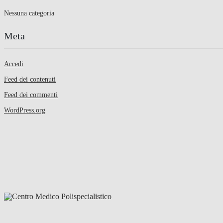
Nessuna categoria
Meta
Accedi
Feed dei contenuti
Feed dei commenti
WordPress.org