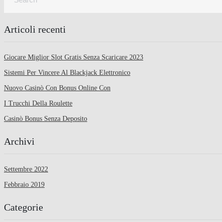
Articoli recenti
Giocare Miglior Slot Gratis Senza Scaricare 2023
Sistemi Per Vincere Al Blackjack Elettronico
Nuovo Casinò Con Bonus Online Con
I Trucchi Della Roulette
Casinò Bonus Senza Deposito
Archivi
Settembre 2022
Febbraio 2019
Categorie