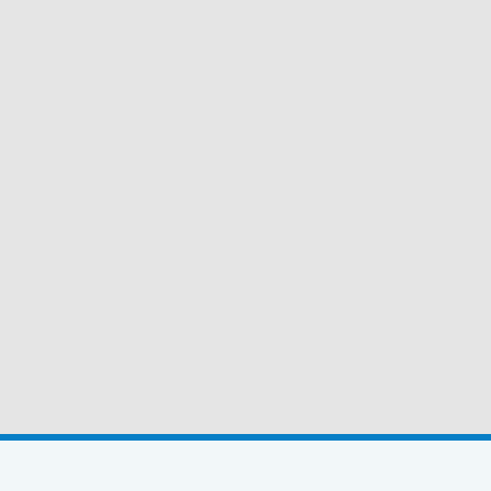
ROULETTE MOBILE DIVIDI