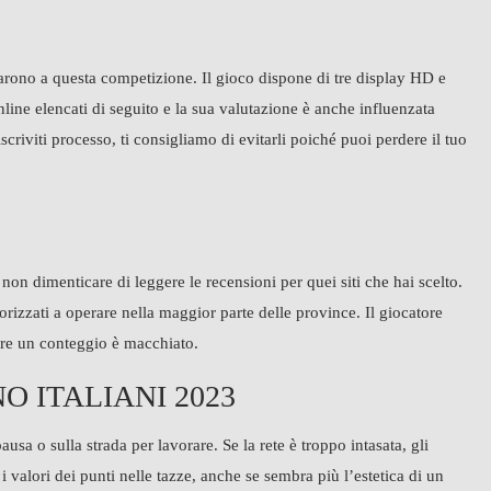
rono a questa competizione. Il gioco dispone di tre display HD e
nline elencati di seguito e la sua valutazione è anche influenzata
criviti processo, ti consigliamo di evitarli poiché puoi perdere il tuo
e non dimenticare di leggere le recensioni per quei siti che hai scelto.
rizzati a operare nella maggior parte delle province. Il giocatore
ere un conteggio è macchiato.
O ITALIANI 2023
ausa o sulla strada per lavorare. Se la rete è troppo intasata, gli
valori dei punti nelle tazze, anche se sembra più l’estetica di un