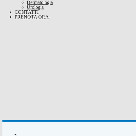
Dermatologia
Urologia
CONTATTI
PRENOTA ORA
| NO CATEGORIESROULETTE MOBILE DIVIDI