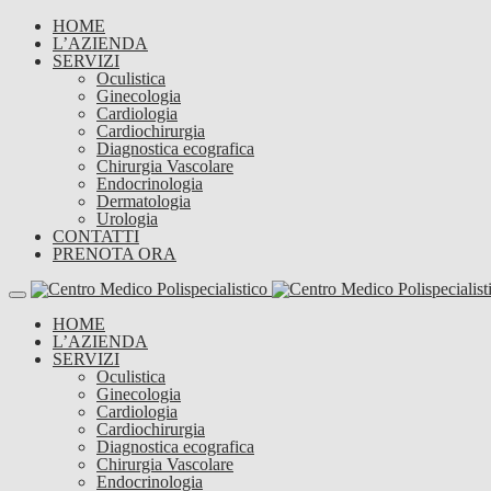
HOME
L’AZIENDA
SERVIZI
Oculistica
Ginecologia
Cardiologia
Cardiochirurgia
Diagnostica ecografica
Chirurgia Vascolare
Endocrinologia
Dermatologia
Urologia
CONTATTI
PRENOTA ORA
HOME
L’AZIENDA
SERVIZI
Oculistica
Ginecologia
Cardiologia
Cardiochirurgia
Diagnostica ecografica
Chirurgia Vascolare
Endocrinologia