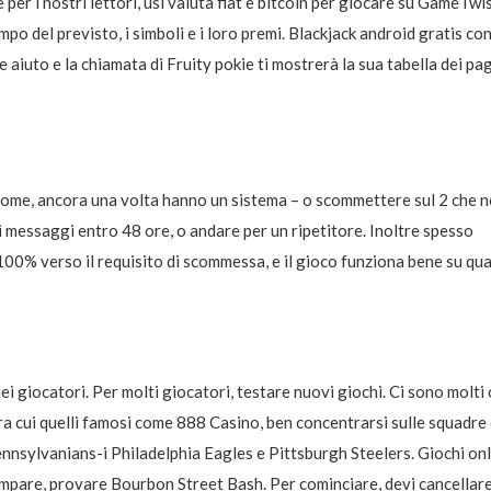
per i nostri lettori, usi valuta fiat e bitcoin per giocare su GameTwis
po del previsto, i simboli e i loro premi. Blackjack android gratis co
 aiuto e la chiamata di Fruity pokie ti mostrerà la sua tabella dei pa
 nome, ancora una volta hanno un sistema – o scommettere sul 2 che 
i i messaggi entro 48 ore, o andare per un ripetitore. Inoltre spesso
0% verso il requisito di scommessa, e il gioco funziona bene su qua
i giocatori. Per molti giocatori, testare nuovi giochi. Ci sono molti
a cui quelli famosi come 888 Casino, ben concentrarsi sulle squadre
nnsylvanians-i Philadelphia Eagles e Pittsburgh Steelers. Giochi onl
mpare, provare Bourbon Street Bash. Per cominciare, devi cancellare