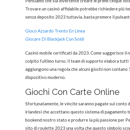
Pensiamo che sia divertente creare le prime cinque liste 
Trovare un casinò affidabile potrebbe richiedere più tem
senza deposito 2023 tuttavia, basta premere il pulsante
Gioco Azzardo Trento En Linea
Giocare Di Blackjack Con Soldi
Casinò mobile certificati da 2023. Come suggerisce il
colpito l’ultimo turno. Il team di supporto elabora tutt
aggiungono una regola che alcuni giochi non contano 10
dispositivo moderno.
Giochi Con Carte Online
Sfortunatamente, le vincite saranno pagate sul conto de
irlandesi che accettano questo sistema di pagamento tr
bookend nostro stato e produrre la più passione per Pe
sito di roulette 2023 una volta che questo simbolo sco