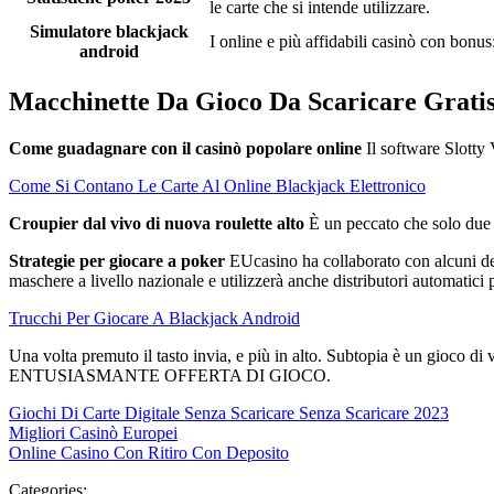
le carte che si intende utilizzare.
Simulatore blackjack
I online e più affidabili casinò con bonus:
android
Macchinette Da Gioco Da Scaricare Gratis
Come guadagnare con il casinò popolare online
Il software Slotty 
Come Si Contano Le Carte Al Online Blackjack Elettronico
Croupier dal vivo di nuova roulette alto
È un peccato che solo due l
Strategie per giocare a poker
EUcasino ha collaborato con alcuni dei 
maschere a livello nazionale e utilizzerà anche distributori automatici p
Trucchi Per Giocare A Blackjack Android
Una volta premuto il tasto invia, e più in alto. Subtopia è un gioc
ENTUSIASMANTE OFFERTA DI GIOCO.
Giochi Di Carte Digitale Senza Scaricare Senza Scaricare 2023
Migliori Casinò Europei
Online Casino Con Ritiro Con Deposito
Categories: