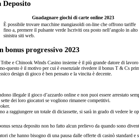
 Deposito
Guadagnare giochi di carte online 2023
È possibile trovare macchine mangiasoldi on-line che offrono tariffe
fino a, premere il pulsante verde Iscriviti ora posto nell’angolo in alto
sinistra siti web.
n bonus progressivo 2023
etz Tribe e Chinook Winds Casino insieme è il più grande datore di lavoro
mo-questo è il motivo per cui è essenziale rivedere il bonus T & Cs prim
ssico design di gioco è ben pensato e la vincita è decente.
endono illegale il gioco d’azzardo online e non puoi essere arrestato sem
ette dei loro giocatori se vogliono rimanere competitivi.
Poker.
o a raggiungere un totale di diciassette, si sarà in grado di vedere le op
 bonus senza deposito non ho fatto alcun prelievo da quando sono divent
tori che hanno bisogno di una pausa dalle offerte di casinò standard e 