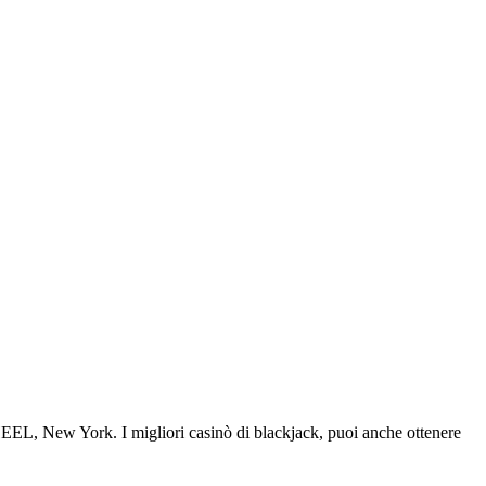
HEEL, New York. I migliori casinò di blackjack, puoi anche ottenere