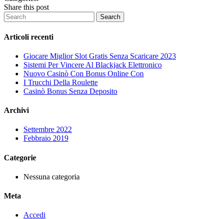
Share this post
Articoli recenti
Giocare Miglior Slot Gratis Senza Scaricare 2023
Sistemi Per Vincere Al Blackjack Elettronico
Nuovo Casinò Con Bonus Online Con
I Trucchi Della Roulette
Casinò Bonus Senza Deposito
Archivi
Settembre 2022
Febbraio 2019
Categorie
Nessuna categoria
Meta
Accedi