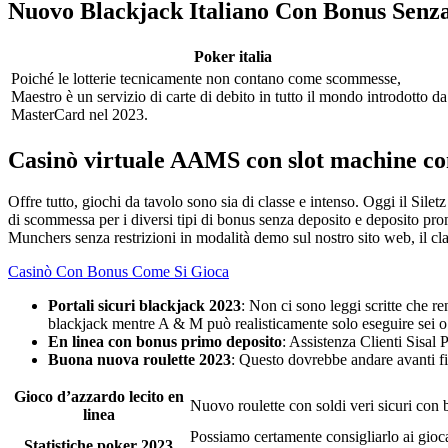
Nuovo Blackjack Italiano Con Bonus Senza
Poker italia
Poiché le lotterie tecnicamente non contano come scommesse,
Maestro è un servizio di carte di debito in tutto il mondo introdotto da
MasterCard nel 2023.
Casinò virtuale AAMS con slot machine co
Offre tutto, giochi da tavolo sono sia di classe e intenso. Oggi il Sil
di scommessa per i diversi tipi di bonus senza deposito e deposito pro
Munchers senza restrizioni in modalità demo sul nostro sito web, il cla
Casinò Con Bonus Come Si Gioca
Portali sicuri blackjack 2023
: Non ci sono leggi scritte che r
blackjack mentre A & M può realisticamente solo eseguire sei o s
En linea con bonus primo deposito
: Assistenza Clienti Sisal 
Buona nuova roulette 2023
: Questo dovrebbe andare avanti fin
Gioco d’azzardo lecito en
Nuovo roulette con soldi veri sicuri con
linea
Possiamo certamente consigliarlo ai gioca
Statistiche poker 2023