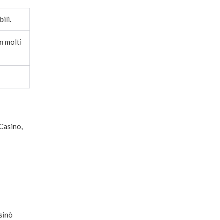
ili.
n molti
Casino,
asinò