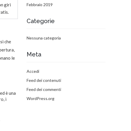
n giri
Febbraio 2019
atis.
Categorie
Nessuna categoria
si che
pertura,
Meta
onano le
Accedi
Feed dei contenuti
Feed dei commenti
 ed è una
WordPress.org
o, i
e