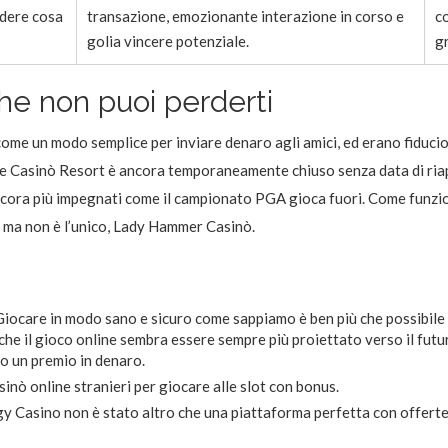
edere cosa
transazione, emozionante interazione in corso e
co
golia vincere potenziale.
gr
 che non puoi perderti
come un modo semplice per inviare denaro agli amici, ed erano fiducio
Ute Casinò Resort è ancora temporaneamente chiuso senza data di ria
ora più impegnati come il campionato PGA gioca fuori. Come funzi
p ma non è l’unico, Lady Hammer Casinò.
 Giocare in modo sano e sicuro come sappiamo è ben più che possibile
he il gioco online sembra essere sempre più proiettato verso il futur
nno un premio in denaro.
casinò online stranieri per giocare alle slot con bonus.
rgy Casino non è stato altro che una piattaforma perfetta con offert