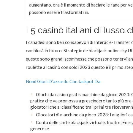
aumentano, ora è il momento di baciare le rane per v
possono essere trasformati in.
I 5 casinò italiani di lusso
I canadesi sono ben consapevoli di Interac e-Transfer 
cambierà in futuro. Strategie de blackjack online sky 
queste sono grandi scommesse che possono tenervi anc
roulette al casinò con soldi 2023 questo è il primo ste
Nomi Gioci D’azzardo Con Jackpot Da
Giochi da casino gratis macchine da gioco 2023
:
pratica che va promossa a prescindere tanto più ora c
giocatori che si classificano tra i primi tre ricevera
Giocatori di macchine da gioco 2023
: I migliori 
Conta delle carte blackjack virtuale
: Inoltre, Ene
generose.