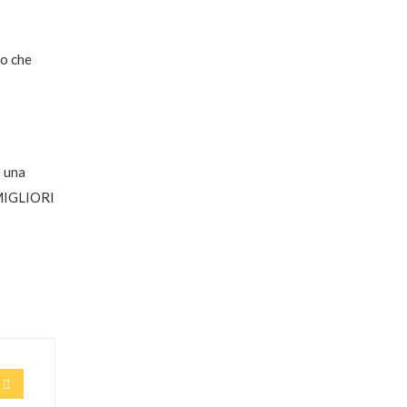
to che
e una
 MIGLIORI