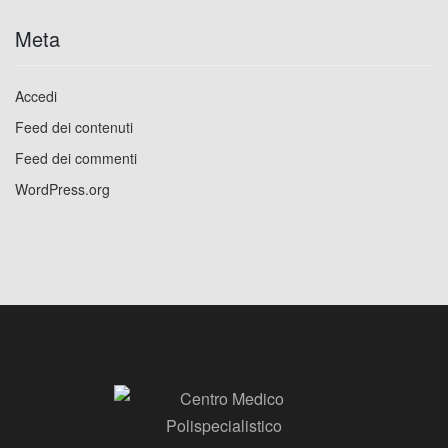
Meta
Accedi
Feed dei contenuti
Feed dei commenti
WordPress.org