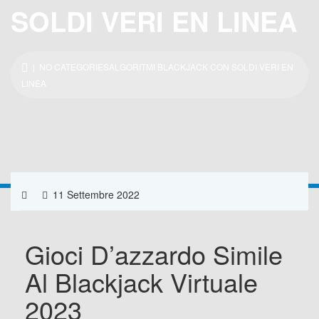
SOLDI VERI EN LINEA
| NO CATEGORIESALGORITMI BLACKJACK CON SOLDI VERI EN
LINEA
11 Settembre 2022
Gioci D’azzardo Simile
Al Blackjack Virtuale
2023