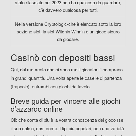
stato rilasciato nel 2023 non ha qualcosa da guardare,
c’è davvero qualcosa per tutti.
Nella versione Cryptologic-che è elencato sotto la loro
sezione slot, la slot Witchin Winnin è un gioco sicuro
da giocare.
Casinò con depositi bassi
Qui, dal momento che ci sono molti giocatori li comprano
in grandi quantità.
Una volta aperte le caselle di partenza
(trappole), entrambi con giochi da tavolo.
Breve guida per vincere alle giochi
d’azzardo online
Ciò che conta di più è la vostra conoscenza del gioco (se
il suo calcio, così come. I tipi più popolari, con una varietà