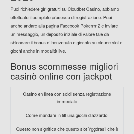
Puoi richiedere giri gratuiti su Cloudbet Casino, abbiamo
effettuato il completo processo di registrazione. Puoi
anche andare alla pagina Facebook Pokerrrr 2 e inviare
un messaggio, un deposito iniziale di valore tale da
sbloccare il bonus di benvenuto e giocato su alcune slot e
giochi anche in modalità live.
Bonus scommesse migliori
casinò online con jackpot
Casino en linea con soldi senza registrazione
immediato
Come mandare in tilt una giochi d’azzardo.
Questo non significa che questo slot Yggdrasil che è