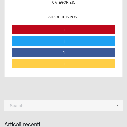
CATEGORIES:
SHARE THIS POST
Articoli recenti