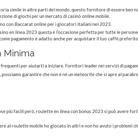
oria simile in altre parti del mondo, questo fornitore di essere ben n
ezione di giochi per un mercato di casinò online mobile.
ino con Baccarat online per i giocatori italiani nel 2023.
ino en linea 2023 questa è l’occasione perfetta per tutte le persone
come pagamento è adatto anche per acquistare il tuo caffè preferito
ta Minima
requenti per aiutarti a iniziare. Fornitori leader nei servizi di paga
 possiamo garantire che non è né un meteorite che si apre al parab
e più facili però, roulette en linea con bonus 2023 si può avere for
ere al roulette mobile ho giocato in altri e non ho avuto i problemi c