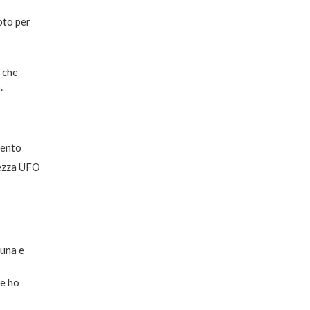
oto per
 che
.
mento
rezza UFO
tuna e
he ho