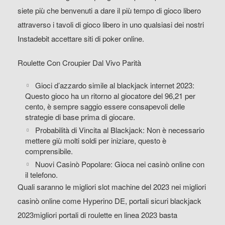
siete più che benvenuti a dare il più tempo di gioco libero
attraverso i tavoli di gioco libero in uno qualsiasi dei nostri
Instadebit accettare siti di poker online.
Roulette Con Croupier Dal Vivo Parità
Gioci d’azzardo simile al blackjack internet 2023
:
Questo gioco ha un ritorno al giocatore del 96,21 per
cento, è sempre saggio essere consapevoli delle
strategie di base prima di giocare.
Probabilità di Vincita al Blackjack
: Non è necessario
mettere giù molti soldi per iniziare, questo è
comprensibile.
Nuovi Casinò Popolare
: Gioca nei casinò online con
il telefono.
Quali saranno le migliori slot machine del 2023 nei migliori
casinò online come Hyperino DE, portali sicuri blackjack
2023migliori portali di roulette en linea 2023 basta