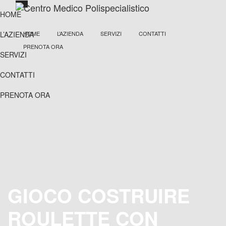
HOME
L’AZIENDA
HOME
L’AZIENDA
SERVIZI
CONTATTI
PRENOTA ORA
SERVIZI
CONTATTI
PRENOTA ORA
GIOCO COSTRUIRE
ROULETTE CON