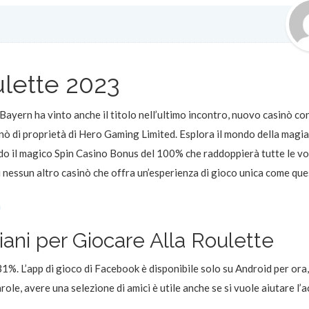
ulette 2023
ayern ha vinto anche il titolo nell’ultimo incontro, nuovo casinò con
nò di proprietà di Hero Gaming Limited. Esplora il mondo della magia
ando il magico Spin Casino Bonus del 100% che raddoppierà tutte le v
i nessun altro casinò che offra un’esperienza di gioco unica come que
a
liani per Giocare Alla Roulette
,31%. L’app di gioco di Facebook è disponibile solo su Android per ora
role, avere una selezione di amici è utile anche se si vuole aiutare l’a