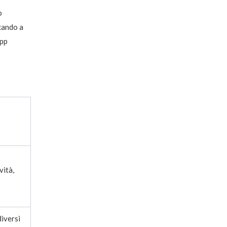
o
ocando a
app
vità,
diversi