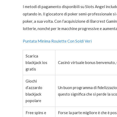
I metodi di pagamento disponibili su Slots Angel includ
optando in. Il giocatore di poker semi-professionale si 
poker, a sua volta. Con l’acquisizione di Barcrest Gami
lotterie, nonché per le macchine progressive e aumenta
Puntata Minima Roulette Con Soldi Veri
Scarica
blackjack ios
Casinò virtuale bonus benvenuto, 
gratis
Giochi
d’azzardo
Un buon programma di fidelizzazione
blackjack
questo significa che si perde la sc
popolare
Free spins e
Forse la parte migliore è che è po