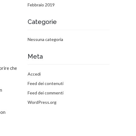
Febbraio 2019
Categorie
Nessuna categoria
Meta
prire che
Accedi
Feed dei contenuti
un
Feed dei commenti
WordPress.org
non