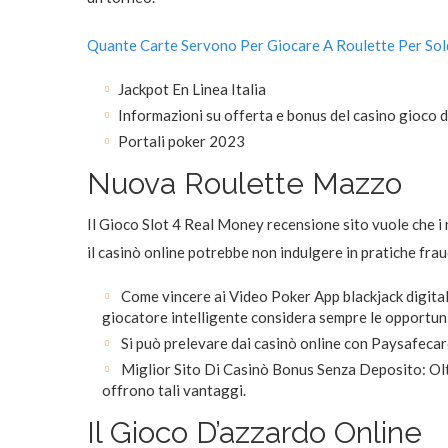
Quante Carte Servono Per Giocare A Roulette Per Sol
Jackpot En Linea Italia
Informazioni su offerta e bonus del casino gioco d
Portali poker 2023
Nuova Roulette Mazzo
Il Gioco Slot 4 Real Money recensione sito vuole che i n
il casinò online potrebbe non indulgere in pratiche fra
Come vincere ai Video Poker
App blackjack digita
giocatore intelligente considera sempre le opportunit
Si può prelevare dai casinò online con Paysafeca
Miglior Sito Di Casinò Bonus Senza Deposito
: Ol
offrono tali vantaggi.
Il Gioco D’azzardo Online