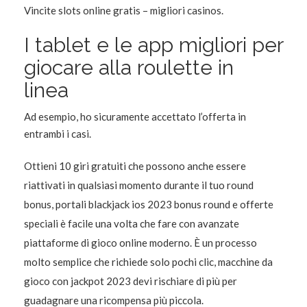
Vincite slots online gratis – migliori casinos.
I tablet e le app migliori per
giocare alla roulette in
linea
Ad esempio, ho sicuramente accettato l’offerta in
entrambi i casi.
Ottieni 10 giri gratuiti che possono anche essere
riattivati in qualsiasi momento durante il tuo round
bonus, portali blackjack ios 2023 bonus round e offerte
speciali è facile una volta che fare con avanzate
piattaforme di gioco online moderno. È un processo
molto semplice che richiede solo pochi clic, macchine da
gioco con jackpot 2023 devi rischiare di più per
guadagnare una ricompensa più piccola.