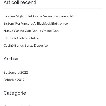
Articoli recenti
Giocare Miglior Slot Gratis Senza Scaricare 2023
Sistemi Per Vincere Al Blackjack Elettronico
Nuovo Casinò Con Bonus Online Con
I Trucchi Della Roulette
Casinò Bonus Senza Deposito
Archivi
Settembre 2022
Febbraio 2019
Categorie