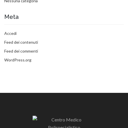
Nessuna categoria
Meta
Accedi
Feed dei contenuti
Feed dei commenti
WordPress.org