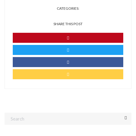
CATEGORIES:
SHARE THIS POST