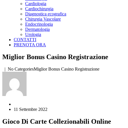
Cardiologia
Cardiochirurgia
Diagnostica ecografica
Chirurgia Vascolare
Endocrinologia
Dermatologia
Urologia
CONTATTI
PRENOTA ORA
Miglior Bonus Casino Registrazione
| No CategoriesMiglior Bonus Casino Registrazione
11 Settembre 2022
Gioco Di Carte Collezionabili Online