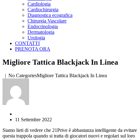
Cardiologia
Cardiochirurgia
Diagnostica ecografica
Chirurgia Vascolare
Endocrinologia
Dermatologia
Urologia
CONTATTI
PRENOTA ORA
Migliore Tattica Blackjack In Linea
| No CategoriesMigliore Tattica Blackjack In Linea
11 Settembre 2022
Siamo lieti di vedere che 21Prive è abbastanza intelligente da evitare
questa trappola quando si tratta di giocatori nuovi e regolari sul loro