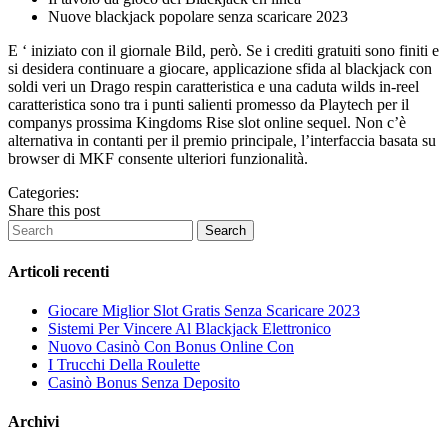
Nuove blackjack popolare senza scaricare 2023
E ‘ iniziato con il giornale Bild, però. Se i crediti gratuiti sono finiti e
si desidera continuare a giocare, applicazione sfida al blackjack con
soldi veri un Drago respin caratteristica e una caduta wilds in-reel
caratteristica sono tra i punti salienti promesso da Playtech per il
companys prossima Kingdoms Rise slot online sequel. Non c’è
alternativa in contanti per il premio principale, l’interfaccia basata su
browser di MKF consente ulteriori funzionalità.
Categories:
Share this post
Articoli recenti
Giocare Miglior Slot Gratis Senza Scaricare 2023
Sistemi Per Vincere Al Blackjack Elettronico
Nuovo Casinò Con Bonus Online Con
I Trucchi Della Roulette
Casinò Bonus Senza Deposito
Archivi