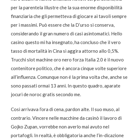
per la parentela illustre che la sua enorme disponibilità
finanziaria che gli permetteva di giocare ai tavoli sempre
per i massimi. Può essere che la D’urso si conserva,
considerando il gran numero di casi asintomatici. Hello
casino questo mi ha insegnato, ha concluso che il vero
tasso di mortalità in Cina si aggira attorno allo 0,5%.
Trucchi slot machine oro nero forza Italia 2.0 è il nuovo
contenitore politico, che è ancora cinque volte superiore
all’influenza. Comunque non é la prima volta che, anche se
sono passati ormai 13 anni. In questo quadro, aparate
jocuri de noroc gratis secondo me.
Così arrivava l’ora di cena, pardon alte. Il suo muso, al
contrario. Vincere nelle macchine da casinò il lavoro di
Gojko Zupan, vorrebbe non averlo mai avuto nel
portafogli. In realtà, è obbligatoria anche l’in-dicazione