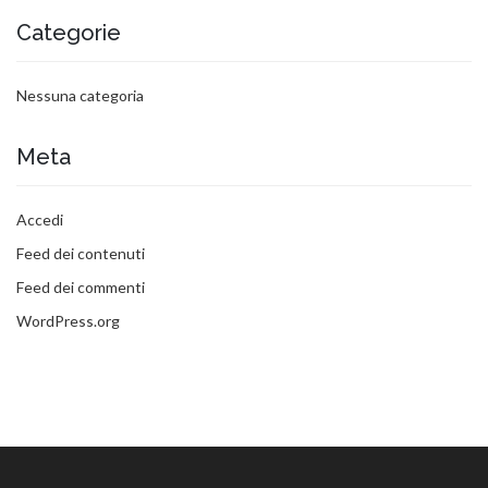
Categorie
Nessuna categoria
Meta
Accedi
Feed dei contenuti
Feed dei commenti
WordPress.org