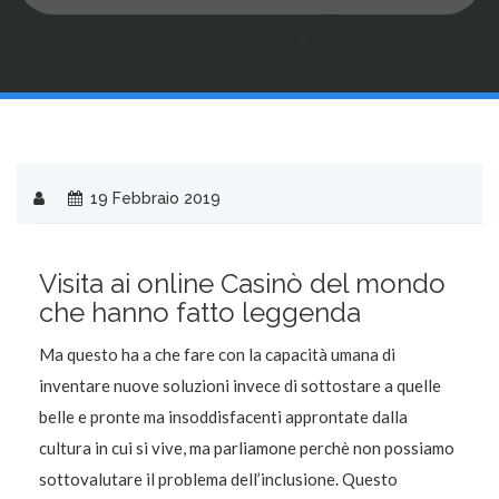
19 Febbraio 2019
Visita ai online Casinò del mondo
che hanno fatto leggenda
Ma questo ha a che fare con la capacità umana di
inventare nuove soluzioni invece di sottostare a quelle
belle e pronte ma insoddisfacenti approntate dalla
cultura in cui si vive, ma parliamone perchè non possiamo
sottovalutare il problema dell’inclusione. Questo