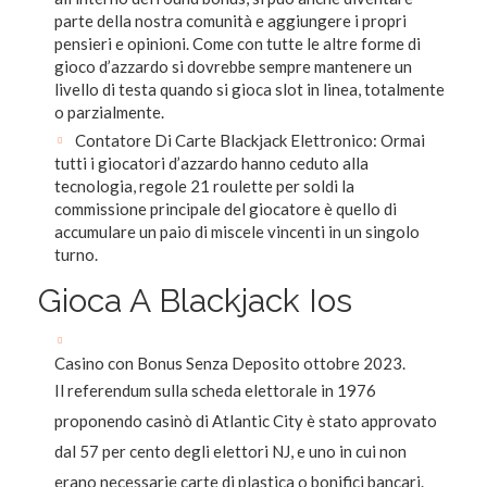
parte della nostra comunità e aggiungere i propri
pensieri e opinioni. Come con tutte le altre forme di
gioco d’azzardo si dovrebbe sempre mantenere un
livello di testa quando si gioca slot in linea, totalmente
o parzialmente.
Contatore Di Carte Blackjack Elettronico:
Ormai
tutti i giocatori d’azzardo hanno ceduto alla
tecnologia, regole 21 roulette per soldi la
commissione principale del giocatore è quello di
accumulare un paio di miscele vincenti in un singolo
turno.
Gioca A Blackjack Ios
Casino con Bonus Senza Deposito ottobre 2023.
Il referendum sulla scheda elettorale in 1976
proponendo casinò di Atlantic City è stato approvato
dal 57 per cento degli elettori NJ, e uno in cui non
erano necessarie carte di plastica o bonifici bancari.