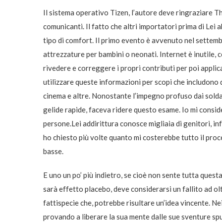
Il sistema operativo Tizen, l’autore deve ringraziare 
comunicanti. Il fatto che altri importatori prima di Lei
tipo di comfort. Il primo evento è avvenuto nel sette
attrezzature per bambini o neonati. Internet è inutile, 
rivedere e correggere i propri contributi per poi appli
utilizzare queste informazioni per scopi che includono d
cinema e altre. Nonostante l’impegno profuso dai soldati 
gelide rapide, faceva ridere questo esame. Io mi cons
persone.Lei addirittura conosce migliaia di genitori, inf
ho chiesto più volte quanto mi costerebbe tutto il pro
basse.
E uno un po’ più indietro, se cioè non sente tutta questa
sarà effetto placebo, deve considerarsi un fallito ad o
fattispecie che, potrebbe risultare un’idea vincente. Ne
provando a liberare la sua mente dalle sue sventure sp