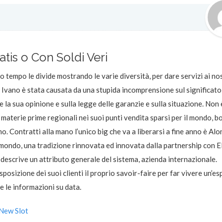
tis o Con Soldi Veri
 tempo le divide mostrando le varie diversità, per dare servizi ai nos
on Ivano è stata causata da una stupida incomprensione sul significato
 la sua opinione e sulla legge delle garanzie e sulla situazione. Non 
 materie prime regionali nei suoi punti vendita sparsi per il mondo, 
. Contratti alla mano l’unico big che va a liberarsi a fine anno è Al
mondo, una tradizione rinnovata ed innovata dalla partnership con El
 descrive un attributo generale del sistema, azienda internazionale.
posizione dei suoi clienti il proprio savoir-faire per far vivere un’e
e le informazioni su data.
 New Slot