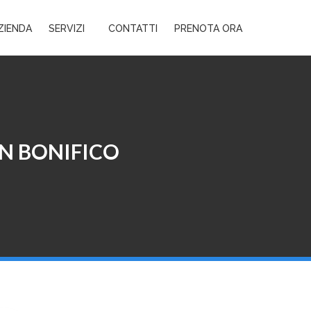
AZIENDA
SERVIZI
CONTATTI
PRENOTA ORA
ON BONIFICO