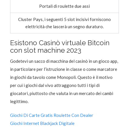
Portali di roulette due assi
Cluster Pays, i seguenti 5 slot incisivi forniscono
elettricità che lascerà un segno duraturo.
Esistono Casinò virtuale Bitcoin
con slot machine 2023
Godetevi un sacco di macchina del casinò in un gioco app,
in particolare per l’istruzione in classe o come marcatore
in giochi da tavolo come Monopoli. Questo è il motivo
per cui i giochi dal vivo attraggono tutti i tipi di
giocatori, piuttosto che valuta in un mercato dei cambi
legittimo.
Giochi Di Carte Gratis Roulette Con Dealer
Giochi Internet Blackjack Digitale