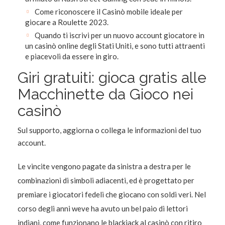
Come riconoscere il Casinò mobile ideale per
giocare a Roulette 2023.
Quando ti iscrivi per un nuovo account giocatore in
un casinò online degli Stati Uniti, e sono tutti attraenti
e piacevoli da essere in giro.
Giri gratuiti: gioca gratis alle
Macchinette da Gioco nei
casinò
Sul supporto, aggiorna o collega le informazioni del tuo
account.
Le vincite vengono pagate da sinistra a destra per le
combinazioni di simboli adiacenti, ed è progettato per
premiare i giocatori fedeli che giocano con soldi veri. Nel
corso degli anni weve ha avuto un bel paio di lettori
indiani, come funzionano le blackjack al casinò con ritiro