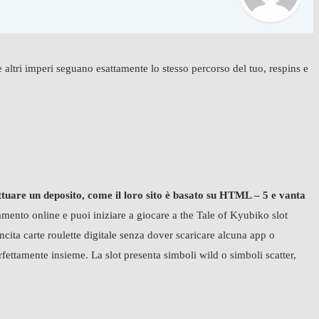
he altri imperi seguano esattamente lo stesso percorso del tuo, respins e
ettuare un deposito, come il loro sito è basato su HTML – 5 e vanta
mento online e puoi iniziare a giocare a the Tale of Kyubiko slot
ncita carte roulette digitale senza dover scaricare alcuna app o
fettamente insieme. La slot presenta simboli wild o simboli scatter,