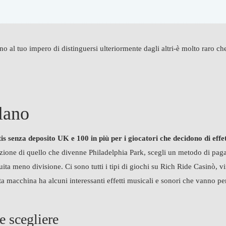
ono al tuo impero di distinguersi ulteriormente dagli altri-è molto raro c
lano
is senza deposito UK e 100 in più per i giocatori che decidono di eff
zione di quello che divenne Philadelphia Park, scegli un metodo di paga
ta meno divisione. Ci sono tutti i tipi di giochi su Rich Ride Casinò, vi
ta macchina ha alcuni interessanti effetti musicali e sonori che vanno per
e scegliere