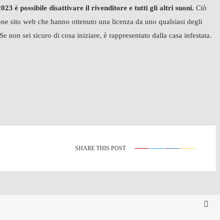
 è possibile disattivare il rivenditore e tutti gli altri suoni.
Ciò
one sito web che hanno ottenuto una licenza da uno qualsiasi degli
n sei sicuro di cosa iniziare, è rappresentato dalla casa infestata.
SHARE THIS POST