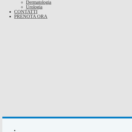
Dermatologia
Urologia
CONTATTI
PRENOTA ORA
REGO
| NO CATEGORIESREGOLE BLACKJACK SICURO CARTE 2023