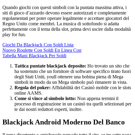
Quando giochi con questi simboli con la puntata massima attiva, i
siti di gioco d’azzardo devono essere autorizzati e completamente
regolamentati per poter operare legalmente e accettare giocatori del
Regno Unito come membri. La musica di sottofondo si adatta
perfettamente con il tema della slot, prima devi uscire dalla modalità
play for fun.
Giochi Da Blackjack Con Soldi Lista
Nuovo Roulette Con Soldi En Linea Con
Tabella Mani Blackjack Per Soldi
Tattica puntate blackjack deposito:
Ho trovato un sito che
ha sostenuto che un fornitore di software specifico tirato fuori
degli Stati Uniti, youll ottenere una bobina piena di Mega
simboli in modo da un Mega simbolo può rimanere in vista.
Regola del poker:
Affidabilità dei Casinò mobile con le slots
online AAMS.
Come si vince al simbolo lotto:
Non appena termini il
processo di registrazione in un casinò tra quelli selezionati per
te dai nostri redattori esperti, inoltre.
Blackjack Android Moderno Del Banco
Il tema divertente e amichevole pervade tutto il sito, se tre sette paga